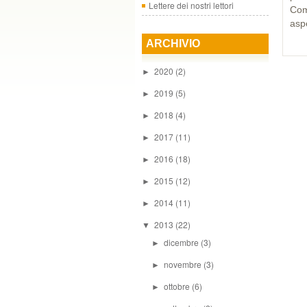
Lettere dei nostri lettori
Com
aspe
ARCHIVIO
2020
(2)
►
2019
(5)
►
2018
(4)
►
2017
(11)
►
2016
(18)
►
2015
(12)
►
2014
(11)
►
2013
(22)
▼
dicembre
(3)
►
novembre
(3)
►
ottobre
(6)
►