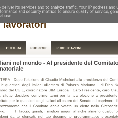
RISTORA
deliver its services and to analyze traffic. Your IP address and
formance and security metrics to ensure quality of service, ge
 abuse.
 lavoratori
CULTURA
RUBRICHE
PUBBLICAZIONI
aliani nel mondo - Al presidente del Comitat
natoriale
TERA Dopo l’elezione di Claudio Micheloni alla presidenza del Comi
 le questioni degli italiani all'estero di Palazzo Madama di Dino Na
bro del CGIE, coordinatore UIM Europa Caro Presidente, caro Clau
anzitutto desidero complimentarmi per la tua elezione a presidente
tato per le questioni degli italiani all'estero del Senato ed esprimere i
rezzamento che il Comitato abbia votato un eletto nella Circoscriz
ero. Ti faccio, quindi, i migliori auguri affinché almeno qualcuno
blemi da te elencati, nel tuo documento programmatico presentat