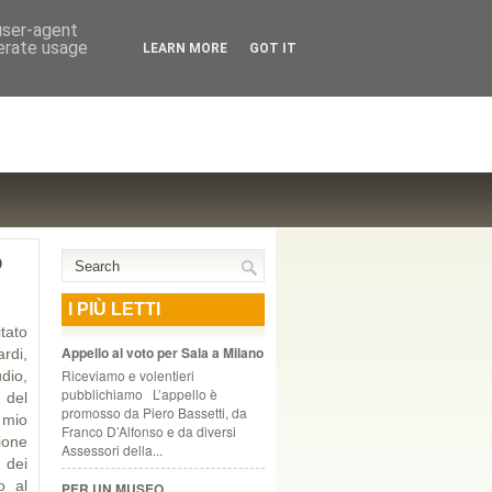
NTE COOPERATIVO, ZURIGO
 user-agent
nerate usage
LEARN MORE
GOT IT
o
I PIÙ LETTI
tato
Appello al voto per Sala a Milano
rdi,
Riceviamo e volentieri
dio,
pubblichiamo L’appello è
 del
promosso da Piero Bassetti, da
l mio
Franco D’Alfonso e da diversi
ione
Assessori della...
 dei
o al
PER UN MUSEO