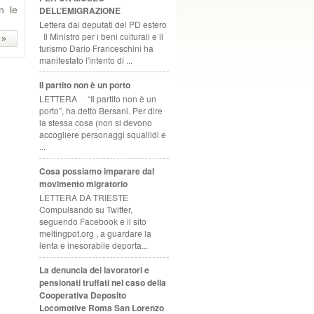
DELL’EMIGRAZIONE
n le
Lettera dai deputati del PD estero
Il Ministro per i beni culturali e il
 »
turismo Dario Franceschini ha
manifestato l'intento di ...
Il partito non è un porto
LETTERA “Il partito non è un
porto”, ha detto Bersani. Per dire
la stessa cosa (non si devono
accogliere personaggi squallidi e
...
Cosa possiamo imparare dal
movimento migratorio
LETTERA DA TRIESTE
Compulsando su Twitter,
seguendo Facebook e il sito
meltingpot.org , a guardare la
lenta e inesorabile deporta...
La denuncia dei lavoratori e
pensionati truffati nel caso della
Cooperativa Deposito
Locomotive Roma San Lorenzo