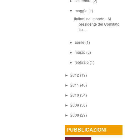
settembre
(2)
►
maggio
(1)
▼
Italiani nel mondo - Al
presidente del Comitato
se...
aprile
(1)
►
marzo
(5)
►
febbraio
(1)
►
2012
(19)
►
2011
(46)
►
2010
(54)
►
2009
(50)
►
2008
(29)
►
PUBBLICAZIONI