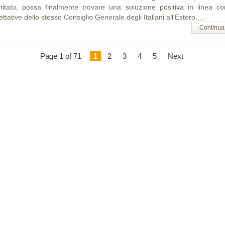
itato, possa finalmente trovare una soluzione positiva in linea co
ttative dello stesso Consiglio Generale degli Italiani all'Estero....
Continua
Page 1 of 71
1
2
3
4
5
Next