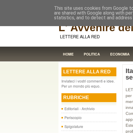
This site uses cookies from Google to 
are shared with Google along with per
statistics, and to detect and address
L' Avvenire dei
LETTERE ALLA RED
HOME
POLITICA
ECONOMIA
It
LETTERE ALLA RED
se
Inviateci i vostri commenti e idee.
Per un mondo più equo.
LET
per
RUBRICHE
mem
inn
Editoriali - Archivio
Comi
Periscopio
app
Est
Spigolature
pro