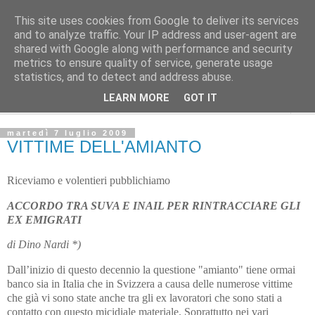
This site uses cookies from Google to deliver its services
L' Avvenire dei lavoratori
and to analyze traffic. Your IP address and user-agent are
shared with Google along with performance and security
metrics to ensure quality of service, generate usage
LETTERE ALLA RED
statistics, and to detect and address abuse.
LEARN MORE
GOT IT
▼
martedì 7 luglio 2009
VITTIME DELL'AMIANTO
Riceviamo e volentieri pubblichiamo
ACCORDO TRA SUVA E INAIL PER RINTRACCIARE GLI
EX EMIGRATI
di Dino Nardi *)
Dall’inizio di questo decennio la questione "amianto" tiene ormai
banco sia in Italia che in Svizzera a causa delle numerose vittime
che già vi sono state anche tra gli ex lavoratori che sono stati a
contatto con questo micidiale materiale. Soprattutto nei vari