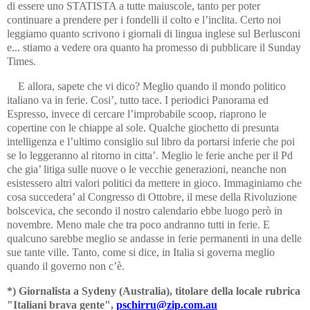
di essere uno STATISTA a tutte maiuscole, tanto per poter
continuare a prendere per i fondelli il colto e l’inclita. Certo noi
leggiamo quanto scrivono i giornali di lingua inglese sul Berlusconi
e... stiamo a vedere ora quanto ha promesso di pubblicare il Sunday
Times.
E allora, sapete che vi dico? Meglio quando il mondo politico
italiano va in ferie. Cosi’, tutto tace. I periodici Panorama ed
Espresso, invece di cercare l’improbabile scoop, riaprono le
copertine con le chiappe al sole. Qualche giochetto di presunta
intelligenza e l’ultimo consiglio sul libro da portarsi inferie che poi
se lo leggeranno al ritorno in citta’. Meglio le ferie anche per il Pd
che gia’ litiga sulle nuove o le vecchie generazioni, neanche non
esistessero altri valori politici da mettere in gioco. Immaginiamo che
cosa succedera’ al Congresso di Ottobre, il mese della Rivoluzione
bolscevica, che secondo il nostro calendario ebbe luogo però in
novembre. Meno male che tra poco andranno tutti in ferie. E
qualcuno sarebbe meglio se andasse in ferie permanenti in una delle
sue tante ville. Tanto, come si dice, in Italia si governa meglio
quando il governo non c’è.
*) Giornalista a Sydeny (Australia), titolare della locale rubrica
"Italiani brava gente",
pschirru@zip.com.au