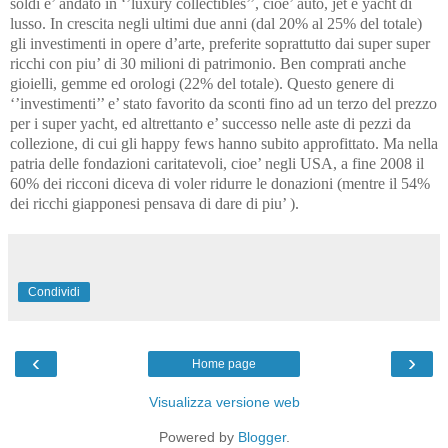
soldi e’ andato in ‘’luxury collectibles’’, cioe’ auto, jet e yacht di
lusso. In crescita negli ultimi due anni (dal 20% al 25% del totale)
gli investimenti in opere d’arte, preferite soprattutto dai super super
ricchi con piu’ di 30 milioni di patrimonio. Ben comprati anche
gioielli, gemme ed orologi (22% del totale). Questo genere di
‘’investimenti’’ e’ stato favorito da sconti fino ad un terzo del prezzo
per i super yacht, ed altrettanto e’ successo nelle aste di pezzi da
collezione, di cui gli happy fews hanno subito approfittato. Ma nella
patria delle fondazioni caritatevoli, cioe’ negli USA, a fine 2008 il
60% dei ricconi diceva di voler ridurre le donazioni (mentre il 54%
dei ricchi giapponesi pensava di dare di piu’ ).
Condividi
‹
›
Home page
Visualizza versione web
Powered by
Blogger
.