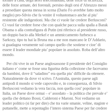
tornare a casa, degli aerei telecomandati, delle forze di sicurezza,
delle forze armate, dei forestali, persino degli orsi d’Abruzzo messi
a presediare questa messa in scena (Dario Fo avrebbe fatto molto
meglio) pro-Silvio che fa venire il voltastomaco anche al piu’
resistente alle indigestioni. Ma che ci vuole far credere Berlusconi?
Ci vuol far credere forse che con qualche pacca sulla spalla a Barak
Obama o alla contrafigura di Putin (mi riferisco al presidente russo,
un doppio bacio alla Merkel e un ammiccamento furbesco a
Sarkozy, tipo tu hai la Bruna ma a me non mancano le D’Addario,
si guadagna veramente sul campo quello che sostiene e cioe’ di
essere il leader mondiale piu’ popolare in assoluto. Roba dell’altro
mondo.
Per chi vive in un Paese anglosassone il presidente del Consiglio
italiano e’ come se fosse una figurina della collezione che facevamo
da bambini, dove il “saladino” era quella piu’ difficile da ottenere.
Naturalmente da dove vi scrivo. l'Australia, questo paese agli
antipodi il mondo si vede capovolto e, in conseguenza, di Silvio
Berlusconi vediamo la vera faccia, non quella cosi’ popolare in
Italia, un Paese dove ormai – e’ assodato – la politica che prevale e’
quella che dettano Bossi, Calderoni e Maroni. Noi vediamo un
leader politico (si far per dire) che tra varie smanie, veline, stagiste e
puttanelle, mette a repentaglio l’intero sistema Paese per far credere