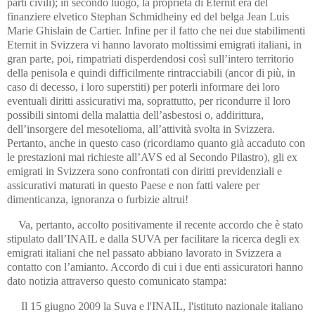
parti civili); in secondo luogo, la proprietà di Eternit era del
finanziere elvetico Stephan Schmidheiny ed del belga Jean Luis
Marie Ghislain de Cartier. Infine per il fatto che nei due stabilimenti
Eternit in Svizzera vi hanno lavorato moltissimi emigrati italiani, in
gran parte, poi, rimpatriati disperdendosi così sull’intero territorio
della penisola e quindi difficilmente rintracciabili (ancor di più, in
caso di decesso, i loro superstiti) per poterli informare dei loro
eventuali diritti assicurativi ma, soprattutto, per ricondurre il loro
possibili sintomi della malattia dell’asbestosi o, addirittura,
dell’insorgere del mesotelioma, all’attività svolta in Svizzera.
Pertanto, anche in questo caso (ricordiamo quanto già accaduto con
le prestazioni mai richieste all’AVS ed al Secondo Pilastro), gli ex
emigrati in Svizzera sono confrontati con diritti previdenziali e
assicurativi maturati in questo Paese e non fatti valere per
dimenticanza, ignoranza o furbizie altrui!
Va, pertanto, accolto positivamente il recente accordo che è stato
stipulato dall’INAIL e dalla SUVA per facilitare la ricerca degli ex
emigrati italiani che nel passato abbiano lavorato in Svizzera a
contatto con l’amianto. Accordo di cui i due enti assicuratori hanno
dato notizia attraverso questo comunicato stampa:
Il 15 giugno 2009 la Suva e l'INAIL, l'istituto nazionale italiano