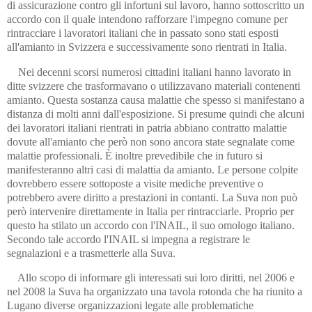
di assicurazione contro gli infortuni sul lavoro, hanno sottoscritto un
accordo con il quale intendono rafforzare l'impegno comune per
rintracciare i lavoratori italiani che in passato sono stati esposti
all'amianto in Svizzera e successivamente sono rientrati in Italia.
Nei decenni scorsi numerosi cittadini italiani hanno lavorato in
ditte svizzere che trasformavano o utilizzavano materiali contenenti
amianto. Questa sostanza causa malattie che spesso si manifestano a
distanza di molti anni dall'esposizione. Si presume quindi che alcuni
dei lavoratori italiani rientrati in patria abbiano contratto malattie
dovute all'amianto che però non sono ancora state segnalate come
malattie professionali. È inoltre prevedibile che in futuro si
manifesteranno altri casi di malattia da amianto. Le persone colpite
dovrebbero essere sottoposte a visite mediche preventive o
potrebbero avere diritto a prestazioni in contanti. La Suva non può
però intervenire direttamente in Italia per rintracciarle. Proprio per
questo ha stilato un accordo con l'INAIL, il suo omologo italiano.
Secondo tale accordo l'INAIL si impegna a registrare le
segnalazioni e a trasmetterle alla Suva.
Allo scopo di informare gli interessati sui loro diritti, nel 2006 e
nel 2008 la Suva ha organizzato una tavola rotonda che ha riunito a
Lugano diverse organizzazioni legate alle problematiche