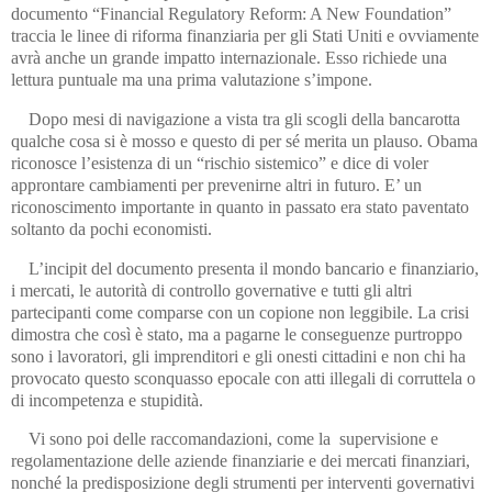
documento “Financial Regulatory Reform: A New Foundation”
traccia le linee di riforma finanziaria per gli Stati Uniti e ovviamente
avrà anche un grande impatto internazionale. Esso richiede una
lettura puntuale ma una prima valutazione s’impone.
Dopo mesi di navigazione a vista tra gli scogli della bancarotta
qualche cosa si è mosso e questo di per sé merita un plauso. Obama
riconosce l’esistenza di un “rischio sistemico” e dice di voler
approntare cambiamenti per prevenirne altri in futuro. E’ un
riconoscimento importante in quanto in passato era stato paventato
soltanto da pochi economisti.
L’incipit del documento presenta il mondo bancario e finanziario,
i mercati, le autorità di controllo governative e tutti gli altri
partecipanti come comparse con un copione non leggibile. La crisi
dimostra che così è stato, ma a pagarne le conseguenze purtroppo
sono i lavoratori, gli imprenditori e gli onesti cittadini e non chi ha
provocato questo sconquasso epocale con atti illegali di corruttela o
di incompetenza e stupidità.
Vi sono poi delle raccomandazioni, come la supervisione e
regolamentazione delle aziende finanziarie e dei mercati finanziari,
nonché la predisposizione degli strumenti per interventi governativi