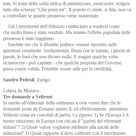
tutti. Si tratta della solita tattica di minimizzare, rassicurare, volgere
tutto alla scherzo "Ghe pensi mi". Il popolo ci crede, si fida, non va
a controllare se quanto promesso viene mantenuto.
Già i terremotati dell'Abruzzo cominciano a rendersi conto
che molto fumo è stato venduto. Ma intanto l'effetto populista delle
promesse è stato raggiunto.
Sarebbe ora che il dibattito politico venisse riportato sulle
questioni veramente fondamentali. Basta con le battute, i giochi di
parole, le frasi che non dicono nulla. E magari qualche volta
riconoscere - può capitare - che qualche proposta del Governo
possa essere valida.
Potrebbe essere utile per la crediblità.
Sandro Pedroli
, Zurigo
Lettera da Monaco
Tre domande
a Veltroni
In merito all'editoriale della settimana scorsa vorrei dire che le
domande poste da Ermano stanno lì, ed effettivamente attendono
Veltroni come tre convitati di pietra. Le riporto: 1) Se l'Europa è il
nostro orizzonte, in Europa con chi sta il "partito dei riformisti
italiani"? 2) Quale valore vogliamo attribuire alla laicità delle
istituzioni? 3) Quale rapporto si deve coltivare con il movimento