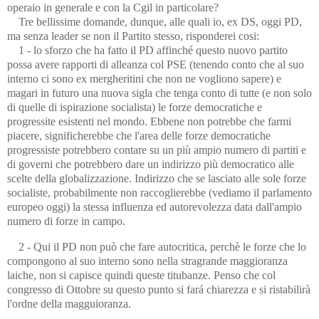
operaio in generale e con la Cgil in particolare?
Tre bellissime domande, dunque, alle quali io, ex DS, oggi PD,
ma senza leader se non il Partito stesso, risponderei cosi:
1 - lo sforzo che ha fatto il PD affinché questo nuovo partito
possa avere rapporti di alleanza col PSE (tenendo conto che al suo
interno ci sono ex mergheritini che non ne vogliono sapere) e
magari in futuro una nuova sigla che tenga conto di tutte (e non solo
di quelle di ispirazione socialista) le forze democratiche e
progressite esistenti nel mondo. Ebbene non potrebbe che farmi
piacere, significherebbe che l'area delle forze democratiche
progressiste potrebbero contare su un più ampio numero di partiti e
di governi che potrebbero dare un indirizzo più democratico alle
scelte della globalizzazione. Indirizzo che se lasciato alle sole forze
socialiste, probabilmente non raccoglierebbe (vediamo il parlamento
europeo oggi) la stessa influenza ed autorevolezza data dall'ampio
numero di forze in campo.
2 - Qui il PD non può che fare autocritica, perchè le forze che lo
compongono al suo interno sono nella stragrande maggioranza
laiche, non si capisce quindi queste titubanze. Penso che col
congresso di Ottobre su questo punto si fará chiarezza e si ristabilirà
l'ordne della magguioranza.