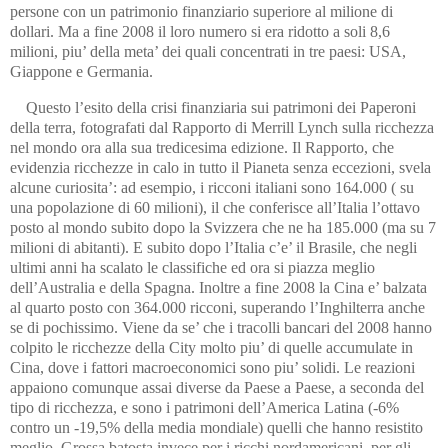
persone con un patrimonio finanziario superiore al milione di
dollari. Ma a fine 2008 il loro numero si era ridotto a soli 8,6
milioni, piu’ della meta’ dei quali concentrati in tre paesi: USA,
Giappone e Germania.
Questo l’esito della crisi finanziaria sui patrimoni dei Paperoni
della terra, fotografati dal Rapporto di Merrill Lynch sulla ricchezza
nel mondo ora alla sua tredicesima edizione. Il Rapporto, che
evidenzia ricchezze in calo in tutto il Pianeta senza eccezioni, svela
alcune curiosita’: ad esempio, i ricconi italiani sono 164.000 ( su
una popolazione di 60 milioni), il che conferisce all’Italia l’ottavo
posto al mondo subito dopo la Svizzera che ne ha 185.000 (ma su 7
milioni di abitanti). E subito dopo l’Italia c’e’ il Brasile, che negli
ultimi anni ha scalato le classifiche ed ora si piazza meglio
dell’Australia e della Spagna. Inoltre a fine 2008 la Cina e’ balzata
al quarto posto con 364.000 ricconi, superando l’Inghilterra anche
se di pochissimo. Viene da se’ che i tracolli bancari del 2008 hanno
colpito le ricchezze della City molto piu’ di quelle accumulate in
Cina, dove i fattori macroeconomici sono piu’ solidi. Le reazioni
appaiono comunque assai diverse da Paese a Paese, a seconda del
tipo di ricchezza, e sono i patrimoni dell’America Latina (-6%
contro un -19,5% della media mondiale) quelli che hanno resistito
meglio. Grossa batosta invece per i ricchi nordamericani, per gli