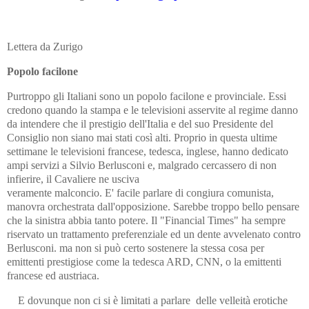
Lettera da Zurigo
Popolo facilone
Purtroppo gli Italiani sono un popolo facilone e provinciale. Essi
credono quando la stampa e le televisioni asservite al regime danno
da intendere che il prestigio dell'Italia e del suo Presidente del
Consiglio non siano mai stati così alti. Proprio in questa ultime
settimane le televisioni francese, tedesca, inglese, hanno dedicato
ampi servizi a Silvio Berlusconi e, malgrado cercassero di non
infierire, il Cavaliere ne usciva
veramente malconcio. E' facile parlare di congiura comunista,
manovra orchestrata dall'opposizione. Sarebbe troppo bello pensare
che la sinistra abbia tanto potere. Il "Financial Times" ha sempre
riservato un trattamento preferenziale ed un dente avvelenato contro
Berlusconi. ma non si può certo sostenere la stessa cosa per
emittenti prestigiose come la tedesca ARD, CNN, o la emittenti
francese ed austriaca.
E dovunque non ci si è limitati a parlare delle velleità erotiche