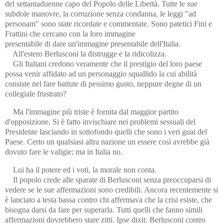
del settantaduenne capo del Popolo delle Libertà. Tutte le sue
subdole manovre, la corruzione senza condanna, le leggi "ad
personam" sono state ricordate e commentate. Sono patetici Fini e
Frattini che cercano con la loro immagine
presentabile di dare un'immagine presentabile dell'Italia.
All'estero Berlusconi la distrugge e la ridicolizza.
Gli Italiani credono veramente che il prestigio del loro paese
possa venir affidato ad un personaggio squallido la cui abilità
consiste nel fare battute di pessimo gusto, neppure degne di un
collegiale frustrato?
Ma l'immagine più triste è fornita dal maggior partito
d'opposizione. Si è fatto invischiare nei problemi sessuali del
Presidente lasciando in sottofondo quelli che sono i veri guai del
Paese. Certo un qualsiasi altra nazione un essere così avrebbe già
dovuto fare le valigie; ma in Italia no.
Lui ha il potere ed i voti, la morale non conta.
Il popolo crede alle sparate di Berlusconi senza preoccuparsi di
vedere se le sue affermazioni sono credibili. Ancora recentemente si
è lanciato a testa bassa contro chi affermava che la crisi esiste, che
bisogna darsi da fare per superarla. Tutti quelli che fanno simili
affermazioni dovrebbero stare zitti. Ipse dixit. Berlusconi contro