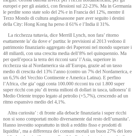
europei e per gli asiatici, con flessioni sul 22-23%. Ma in Germania
le perdite sono state solo del 2% e in Francia del 12%, mentre il
Terzo Mondo di cultura anglosassone pare aver seguito i destini
della City: Hong Kong ha perso il 61% e l’India il 31%.
La ricchezza tuttavia, dice Merrill Lynch, non fara’ ritorno
esattamente la’ da dove e’ partita: le previsioni al 2013 vedono il
patrimonio finanziario aggregato dei Paperoni nel mondo superare i
48 miliardi, con una crescita media dell’8% nel quinquennio. Ma
per quell’epoca la terra dei ricconi sara’ l’Asia, superiore in
ricchezza sia al Nordamerica sia all’Europa, grazie ad un tasso
medio di crescita del 13% l’anno (contro un 7% del Nordamerica, e
un 6,5% del Vecchio Continente e America Latina). E perfino
l’Africa, che gia’ oggi conta 100.000 ricconi tra cui 1.800 super
super ricchi con piu’ di trenta milioni di dollari in tasca, tallonera’ il
Medio Oriente troppo legato al petrolio (+5,7%), crescendo ad un
ritmo espansivo medio del 4,1%.
Altra curiosita’ : di fronte alla debacle finanziaria i super ricchi
non si sono comportati molto diversamente dal resto dell’umanita’.
Hanno investito soprattutto in titoli a reddito fisso e prodotti di
liquidita’, ma a differenza dei comuni mortali un buon 27% dei loro