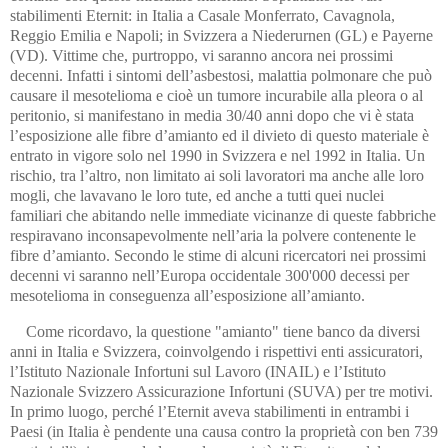
stabilimenti Eternit: in Italia a Casale Monferrato, Cavagnola,
Reggio Emilia e Napoli; in Svizzera a Niederurnen (GL) e Payerne
(VD). Vittime che, purtroppo, vi saranno ancora nei prossimi
decenni. Infatti i sintomi dell’asbestosi, malattia polmonare che può
causare il mesotelioma e cioè un tumore incurabile alla pleora o al
peritonio, si manifestano in media 30/40 anni dopo che vi è stata
l’esposizione alle fibre d’amianto ed il divieto di questo materiale è
entrato in vigore solo nel 1990 in Svizzera e nel 1992 in Italia. Un
rischio, tra l’altro, non limitato ai soli lavoratori ma anche alle loro
mogli, che lavavano le loro tute, ed anche a tutti quei nuclei
familiari che abitando nelle immediate vicinanze di queste fabbriche
respiravano inconsapevolmente nell’aria la polvere contenente le
fibre d’amianto. Secondo le stime di alcuni ricercatori nei prossimi
decenni vi saranno nell’Europa occidentale 300'000 decessi per
mesotelioma in conseguenza all’esposizione all’amianto.
Come ricordavo, la questione "amianto" tiene banco da diversi
anni in Italia e Svizzera, coinvolgendo i rispettivi enti assicuratori,
l’Istituto Nazionale Infortuni sul Lavoro (INAIL) e l’Istituto
Nazionale Svizzero Assicurazione Infortuni (SUVA) per tre motivi.
In primo luogo, perché l’Eternit aveva stabilimenti in entrambi i
Paesi (in Italia è pendente una causa contro la proprietà con ben 739