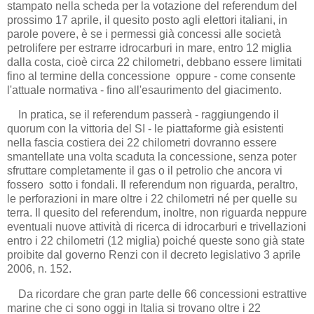
stampato nella scheda per la votazione del referendum del
prossimo 17 aprile, il quesito posto agli elettori italiani, in
parole povere, è se i permessi già concessi alle società
petrolifere per estrarre idrocarburi in mare, entro 12 miglia
dalla costa, cioè circa 22 chilometri, debbano essere limitati
fino al termine della concessione oppure - come consente
l'attuale normativa - fino all'esaurimento del giacimento.
In pratica, se il referendum passerà - raggiungendo il
quorum con la vittoria del SI - le piattaforme già esistenti
nella fascia costiera dei 22 chilometri dovranno essere
smantellate una volta scaduta la concessione, senza poter
sfruttare completamente il gas o il petrolio che ancora vi
fossero sotto i fondali. Il referendum non riguarda, peraltro,
le perforazioni in mare oltre i 22 chilometri né per quelle su
terra. Il quesito del referendum, inoltre, non riguarda neppure
eventuali nuove attività di ricerca di idrocarburi e trivellazioni
entro i 22 chilometri (12 miglia) poiché queste sono già state
proibite dal governo Renzi con il decreto legislativo 3 aprile
2006, n. 152.
Da ricordare che gran parte delle 66 concessioni estrattive
marine che ci sono oggi in Italia si trovano oltre i 22