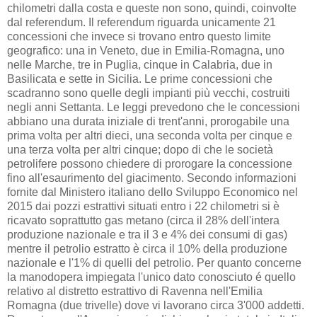
chilometri dalla costa e queste non sono, quindi, coinvolte
dal referendum. Il referendum riguarda unicamente 21
concessioni che invece si trovano entro questo limite
geografico: una in Veneto, due in Emilia-Romagna, uno
nelle Marche, tre in Puglia, cinque in Calabria, due in
Basilicata e sette in Sicilia. Le prime concessioni che
scadranno sono quelle degli impianti più vecchi, costruiti
negli anni Settanta. Le leggi prevedono che le concessioni
abbiano una durata iniziale di trent'anni, prorogabile una
prima volta per altri dieci, una seconda volta per cinque e
una terza volta per altri cinque; dopo di che le società
petrolifere possono chiedere di prorogare la concessione
fino all'esaurimento del giacimento. Secondo informazioni
fornite dal Ministero italiano dello Sviluppo Economico nel
2015 dai pozzi estrattivi situati entro i 22 chilometri si è
ricavato soprattutto gas metano (circa il 28% dell'intera
produzione nazionale e tra il 3 e 4% dei consumi di gas)
mentre il petrolio estratto è circa il 10% della produzione
nazionale e l'1% di quelli del petrolio. Per quanto concerne
la manodopera impiegata l'unico dato conosciuto é quello
relativo al distretto estrattivo di Ravenna nell'Emilia
Romagna (due trivelle) dove vi lavorano circa 3'000 addetti.