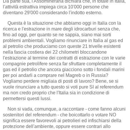
Da parte sua, l'Assomineraria dichiara che, in totale in Italia,
l'attività estrattiva impiega circa 10'000 persone che
diventano 29'000 considerando l'indotto esterno.
Questa è la situazione che abbiamo oggi in Italia con la
ricerca e l'estrazione in mare degli idrocarburi senza che,
fino ad oggi, per quanto se ne sappia, siano mai sorti
problemi ambientali. Vogliamo rinunciare in Italia al gas ed
al petrolio che produciamo con queste 21 trivelle esistenti
nella fascia costiera dei 22 chilometri bloccandone
l'estrazione al termine dei contratti di estrazione con le varie
compagnie petrolifere senza far sfruttare completamente il
gas ed il petrolio che ancora giacciono sotto i fondali marini
per poi andarli a comprare nel Magreb o in Russia?
Vogliamo perdere migliaia di posti di lavoro? Bene, se si
vuole rinunciare a tutto questo si voti pure SI al referendum
ma non credo proprio che l'Italia sia in condizione di
permettersi questi lussi.
Non si vada, comunque, a raccontare - come fanno alcuni
sostenitori del referendum - che boicottarlo o votare NO
significa essere favorevoli ai petrolieri ed infischiarsi della
protezione dell'ambiente, oppure essere contrari allo