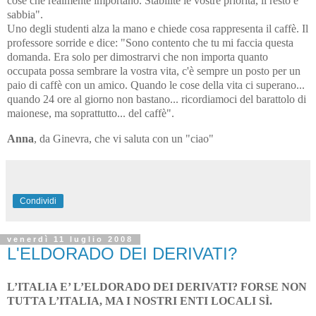
cose che realmente importano. Stabilite le vostre priorità, il resto è
sabbia".
Uno degli studenti alza la mano e chiede cosa rappresenta il caffè. Il
professore sorride e dice: "Sono contento che tu mi faccia questa
domanda. Era solo per dimostrarvi che non importa quanto
occupata possa sembrare la vostra vita, c'è sempre un posto per un
paio di caffè con un amico. Quando le cose della vita ci superano...
quando 24 ore al giorno non bastano... ricordiamoci del barattolo di
maionese, ma soprattutto... del caffè".
Anna
, da Ginevra, che vi saluta con un "ciao"
Condividi
venerdì 11 luglio 2008
L'ELDORADO DEI DERIVATI?
L’ITALIA E’ L’ELDORADO DEI DERIVATI? FORSE NON
TUTTA L’ITALIA, MA I NOSTRI ENTI LOCALI SÌ.