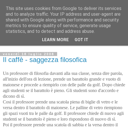
This site uses cookies from Google to deliver its services
L' Avvenire dei lavoratori
and to analyze traffic. Your IP address and user-agent are
shared with Google along with performance and security
metrics to ensure quality of service, generate usage
LETTERE ALLA RED
statistics, and to detect and address abuse.
LEARN MORE
GOT IT
▼
venerdì 18 luglio 2008
Il caffè - saggezza filosofica
Un professore di filosofia davanti alla sua classe, senza dire parola,
all'inizio dell'ora di lezione, prende un barattolo grande e vuoto di
maionese e procede a riempirlo con delle palle da golf. Dopo chiede
agli studenti se il barattolo è pieno. Gli studenti sono d'accordo e
dicono di sì.
Cosi il professore prende una scatola piena di biglie di vetro e le
versa dentro il barattolo di maionese. Le palline di vetro riempiono
gli spazi vuoti tra le palle da golf. Il professore chiede di nuovo agli
studenti se il barattolo è pieno e loro rispondono di nuovo di sì.
Poi il professore prende una scatola di sabbia e la versa dentro il