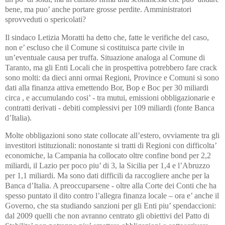
bene, ma puo’ anche portare grosse perdite. Amministratori
sprovveduti o spericolati?
Il sindaco Letizia Moratti ha detto che, fatte le verifiche del caso,
non e’ escluso che il Comune si costituisca parte civile in
un’eventuale causa per truffa. Situazione analoga al Comune di
Taranto, ma gli Enti Locali che in prospettiva potrebbero fare crack
sono molti: da dieci anni ormai Regioni, Province e Comuni si sono
dati alla finanza attiva emettendo Bor, Bop e Boc per 30 miliardi
circa , e accumulando cosi’ - tra mutui, emissioni obbligazionarie e
contratti derivati - debiti complessivi per 109 miliardi (fonte Banca
d’Italia).
Molte obbligazioni sono state collocate all’estero, ovviamente tra gli
investitori istituzionali: nonostante si tratti di Regioni con difficolta’
economiche, la Campania ha collocato oltre confine bond per 2,2
miliardi, il Lazio per poco piu’ di 3, la Sicilia per 1,4 e l’Abruzzo
per 1,1 miliardi. Ma sono dati difficili da raccogliere anche per la
Banca d’Italia. A preoccuparsene - oltre alla Corte dei Conti che ha
spesso puntato il dito contro l’allegra finanza locale – ora e’ anche il
Governo, che sta studiando sanzioni per gli Enti piu’ spendaccioni:
dal 2009 quelli che non avranno centrato gli obiettivi del Patto di