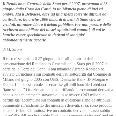
Il Rendiconto Generale dello Stato per il 2007, presentato il 26
giugno dalla Corte dei Conti, fa un bilancio pieno di luci ed
ombre. Ma il Belpaese, oltre ad una spesa corrente difficile da
controllare, ha anche 1800 miliardi di beni di Stato che, se
venduti, annullerebbero il debito pubblico. Per non parlare della
ricchezza immobiliare dei nostri squattrinati comuni, di cui le
banche estere specializzate in derivati si sono gia’
abbondantemente accorte.
di M. Sironi
Il caso e’ scoppiato il 27 giugno, cioe’ all’indomani della
presentazione del Rendiconto Generale dello Stato per il 2007 da
parte della Corte dei Conti: il pm milanese Alfredo Robledo ha
avviato un’inchiesta sui contratti derivati sottoscritti dal Comune di
Milano nel giugno 2005 con UBS, Deutsche Bank, JP Morgan e
Depfa. L’inchiesta vuole accertare se gli abili banchieri abbiano
‘fatto scemi ‘’ i funzionari comunali rifilando loro contratti derivati a
condizioni chiaramente sfavorevoli, o se invece i 263 milioni di
perdite gia’ accumulate sui contratti in questione siano da attribuirsi
puramente all’andamento dei mercati: i derivati, si sa, sono prodotti
ad alto rischio. Chi sottoscrive un contratto derivato incassa subito
un po’ di soldi, ma in cambio firma una scommessa che puo’ andare