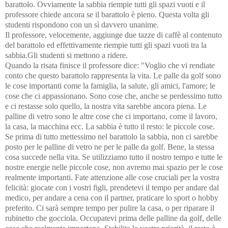
barattolo. Ovviamente la sabbia riempie tutti gli spazi vuoti e il
professore chiede ancora se il barattolo è pieno. Questa volta gli
studenti rispondono con un sì davvero unanime.
Il professore, velocemente, aggiunge due tazze di caffè al contenuto
del barattolo ed effettivamente riempie tutti gli spazi vuoti tra la
sabbia.Gli studenti si mettono a ridere.
Quando la risata finisce il professore dice: "Voglio che vi rendiate
conto che questo barattolo rappresenta la vita. Le palle da golf sono
le cose importanti come la famiglia, la salute, gli amici, l'amore; le
cose che ci appassionano. Sono cose che, anche se perdessimo tutto
e ci restasse solo quello, la nostra vita sarebbe ancora piena. Le
palline di vetro sono le altre cose che ci importano, come il lavoro,
la casa, la macchina ecc. La sabbia è tutto il resto: le piccole cose.
Se prima di tutto mettessimo nel barattolo la sabbia, non ci sarebbe
posto per le palline di vetro ne per le palle da golf. Bene, la stessa
cosa succede nella vita. Se utilizziamo tutto il nostro tempo e tutte le
nostre energie nelle piccole cose, non avremo mai spazio per le cose
realmente importanti. Fate attenzione alle cose cruciali per la vostra
felicità: giocate con i vostri figli, prendetevi il tempo per andare dal
medico, per andare a cena con il partner, praticare lo sport o hobby
preferito. Ci sarà sempre tempo per pulire la casa, o per riparare il
rubinetto che gocciola. Occupatevi prima delle palline da golf, delle