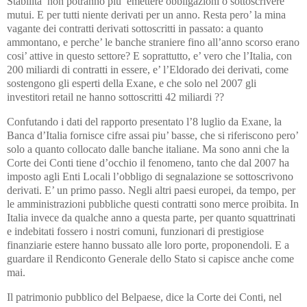
Stabilita’ non potranno piu’ emettere obbligazioni o sottoscrivere
mutui. E per tutti niente derivati per un anno. Resta pero’ la mina
vagante dei contratti derivati sottoscritti in passato: a quanto
ammontano, e perche’ le banche straniere fino all’anno scorso erano
cosi’ attive in questo settore? E soprattutto, e’ vero che l’Italia, con
200 miliardi di contratti in essere, e’ l’Eldorado dei derivati, come
sostengono gli esperti della Exane, e che solo nel 2007 gli
investitori retail ne hanno sottoscritti 42 miliardi ??
Confutando i dati del rapporto presentato l’8 luglio da Exane, la
Banca d’Italia fornisce cifre assai piu’ basse, che si riferiscono pero’
solo a quanto collocato dalle banche italiane. Ma sono anni che la
Corte dei Conti tiene d’occhio il fenomeno, tanto che dal 2007 ha
imposto agli Enti Locali l’obbligo di segnalazione se sottoscrivono
derivati. E’ un primo passo. Negli altri paesi europei, da tempo, per
le amministrazioni pubbliche questi contratti sono merce proibita. In
Italia invece da qualche anno a questa parte, per quanto squattrinati
e indebitati fossero i nostri comuni, funzionari di prestigiose
finanziarie estere hanno bussato alle loro porte, proponendoli. E a
guardare il Rendiconto Generale dello Stato si capisce anche come
mai.
Il patrimonio pubblico del Belpaese, dice la Corte dei Conti, nel