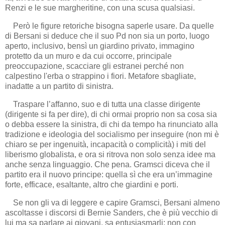
Renzi e le sue margheritine, con una scusa qualsiasi.
Però le figure retoriche bisogna saperle usare. Da quelle
di Bersani si deduce che il suo Pd non sia un porto, luogo
aperto, inclusivo, bensì un giardino privato, immagino
protetto da un muro e da cui occorre, principale
preoccupazione, scacciare gli estranei perché non
calpestino l'erba o strappino i fiori. Metafore sbagliate,
inadatte a un partito di sinistra.
Traspare l’affanno, suo e di tutta una classe dirigente
(dirigente si fa per dire), di chi ormai proprio non sa cosa sia
o debba essere la sinistra, di chi da tempo ha rinunciato alla
tradizione e ideologia del socialismo per inseguire (non mi è
chiaro se per ingenuità, incapacità o complicità) i miti del
liberismo globalista, e ora si ritrova non solo senza idee ma
anche senza linguaggio. Che pena. Gramsci diceva che il
partito era il nuovo principe: quella sì che era un’immagine
forte, efficace, esaltante, altro che giardini e porti.
Se non gli va di leggere e capire Gramsci, Bersani almeno
ascoltasse i discorsi di Bernie Sanders, che è più vecchio di
lui ma sa parlare ai giovani, sa entusiasmarli: non con