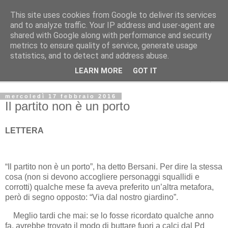
This site uses cookies from Google to deliver its services
L' Avvenire dei lavoratori
and to analyze traffic. Your IP address and user-agent are
shared with Google along with performance and security
metrics to ensure quality of service, generate usage
LETTERE ALLA RED
statistics, and to detect and address abuse.
LEARN MORE
GOT IT
▼
mercoledì 17 febbraio 2016
Il partito non è un porto
LETTERA
“Il partito non è un porto”, ha detto Bersani. Per dire la stessa
cosa (non si devono accogliere personaggi squallidi e
corrotti) qualche mese fa aveva preferito un’altra metafora,
però di segno opposto: “Via dal nostro giardino”.
Meglio tardi che mai: se lo fosse ricordato qualche anno
fa, avrebbe trovato il modo di buttare fuori a calci dal Pd