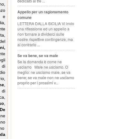
dedicato ai tre ...
no,
nzo
Appello per un ragionamento
e e
comune
ia,
LETTERA DALLA SICILIA Vi invio
una riflessione ed un appello a
nte
non tornare a dividerci sulle
ta,
nostre rispettive contingenze, ma
del
al contrario ...
ni,
nte
Se va bene, se va male
gli
Se la domanda è come ne
 di
usciamo Male ne usciamo. O
meglio: ne usciamo male, se va
dio
bene; se va male non ne usciamo
o,
proprio per i prossimi v...
ne
,
 di
ca,
so
,
De
une
ano
mo
 da