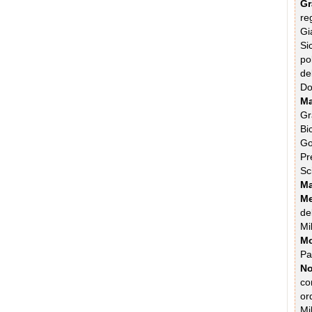
Gr
re
Gi
Si
po
de
Do
Ma
Gr
Bi
G
Pr
Sc
Ma
Me
de
Mi
M
P
No
co
or
Mi