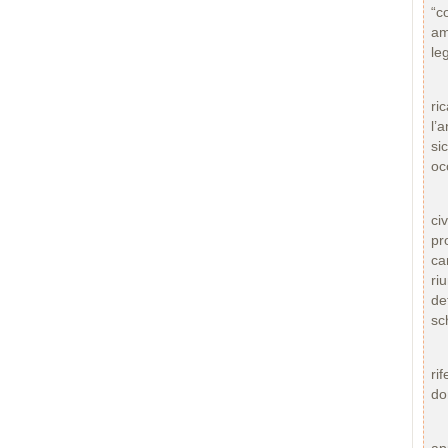
“c
am
le
Si
ri
l’
si
oc
E’
ci
pr
ca
ri
de
sc
Ne
ri
do
Ne