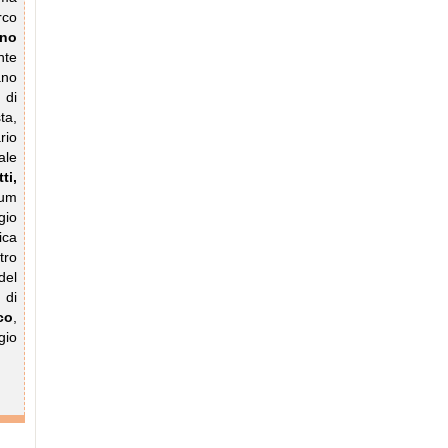
rco
no
nte
ano
 di
ta,
rio
ale
ti,
rum
gio
ica
tro
del
 di
co
,
gio