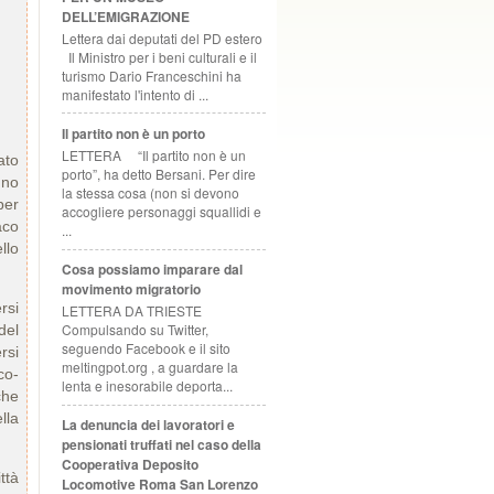
DELL’EMIGRAZIONE
Lettera dai deputati del PD estero
Il Ministro per i beni culturali e il
turismo Dario Franceschini ha
manifestato l'intento di ...
Il partito non è un porto
LETTERA “Il partito non è un
ato
porto”, ha detto Bersani. Per dire
uno
la stessa cosa (non si devono
per
accogliere personaggi squallidi e
aco
...
llo
Cosa possiamo imparare dal
movimento migratorio
rsi
LETTERA DA TRIESTE
Compulsando su Twitter,
del
seguendo Facebook e il sito
rsi
meltingpot.org , a guardare la
co-
lenta e inesorabile deporta...
che
lla
La denuncia dei lavoratori e
pensionati truffati nel caso della
Cooperativa Deposito
ttà
Locomotive Roma San Lorenzo