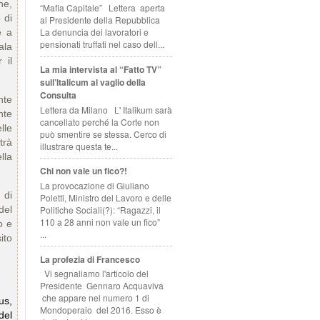
he,
“Mafia Capitale” Lettera aperta
 di
al Presidente della Repubblica
La denuncia dei lavoratori e
e a
pensionati truffati nel caso dell...
ala
 il
La mia intervista al “Fatto TV”
sull’Italicum al vaglio della
Consulta
nte
Lettera da Milano L' Italikum sarà
nte
cancellato perché la Corte non
lle
può smentire se stessa. Cerco di
trà
illustrare questa te...
lla
Chi non vale un fico?!
La provocazione di Giuliano
 di
Poletti, Ministro del Lavoro e delle
Politiche Sociali(?): “Ragazzi, il
del
110 a 28 anni non vale un fico”
o e
...
ito
La profezia di Francesco
Vi segnaliamo l'articolo del
Presidente Gennaro Acquaviva
che appare nel numero 1 di
us,
Mondoperaio del 2016. Esso è
del