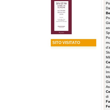
Po
Da
B
Pr
Gi
as
Sp
Po
SITO VISITATO
mu
d’
St
Mi
Ce
A
Im
Mi
Gi
As
Ce
di
Fa
Fe