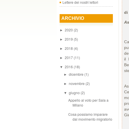
Lettere dei nostri lettori
di
ARCHIVIO
As
2020
(2)
►
2019
(5)
►
Ca
pu
2018
(4)
►
de
2017
(11)
►
il
Be
2016
(18)
▼
st
dicembre
(1)
►
L’
novembre
(2)
►
As
Ce
giugno
(2)
▼
mo
Appello al voto per Sala a
pr
Milano
av
Cosa possiamo imparare
Gi
dal movimento migratorio
Un