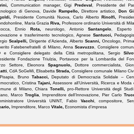
rini,
Communication manager, Gigi
Predeval
, Presidente del Pa
cnologico di Genova, Davide
Rampello,
Direttore artistico,
Don Gi
goldi,
Presidente Comunità Nuova, Carlo Alberto
Rinolfi,
Preside
ndohonline, Maria Grazia
Riva,
Professore ordinario Università di Mil
cocca, Ennio
Rota,
neurologo, Antonio
Santangelo
, Esperto
novazione e trasferimento tecnologico, Agnese
Santucci,
Pedagogis
rgio
Scalpelli,
Dirigente d’Azienda, Alberto
Scanni,
Oncologo, Prima
erito Fatebenefratelli di Milano, Anna
Scavuzzo
, Consigliere comun
 e Consigliere delegato della Città metropolitana, Sergio
Silvot
esidente Fondazione Triulzia, Portavoce per la Lombardia del Fo
rzo Settore, Eleonora
Spagnuolo,
Dottore commercialista, Gior
atti
, CdA SoGeMi, Elisabetta
Strada,
Consigliere comunale Milano Civ
Pisapia, Bruno
Tabacci,
Deputato di Democrazia Solidale – Cen
mocratico, Cristina
Tajani,
Assessore all’Università, Ricerca e Moda 
mune di Milano, Chiara
Tonelli,
pro-Rettore Università degli Studi
lano, Marco
Troglia
, Imprenditore dell’Innovazione, Pier Carlo
Truc
ministratore Università UNINT, Fabio
Vacchi
, compositore, Ser
cario,
Imprenditore, Marco
Vitale,
Economista d’impresa