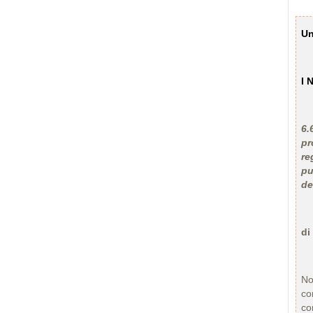
Un
I 
6.
pr
re
pu
de
di
No
co
co