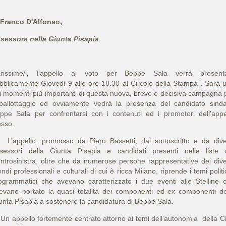
 Franco D'Alfonso,
sessore nella Giunta Pisapia
rissime/i, l’appello al voto per Beppe Sala verrà present
bblicamente Giovedì 9 alle ore 18.30 al Circolo della Stampa . Sarà 
i momenti più importanti di questa nuova, breve e decisiva campagna 
 ballottaggio ed ovviamente vedrà la presenza del candidato sind
ppe Sala per confrontarsi con i contenuti ed i promotori dell'appe
esso.
appello, promosso da Piero Bassetti, dal sottoscritto e da dive
sessori della Giunta Pisapia e candidati presenti nelle liste 
ntrosinistra, oltre che da numerose persone rappresentative dei dive
ndi professionali e culturali di cui è ricca Milano, riprende i temi politi
ogrammatici che avevano caratterizzato i due eventi alle Stelline 
evano portato la quasi totalità dei componenti ed ex componenti de
unta Pisapia a sostenere la candidatura di Beppe Sala.
 appello fortemente centrato attorno ai temi dell’autonomia della Ci