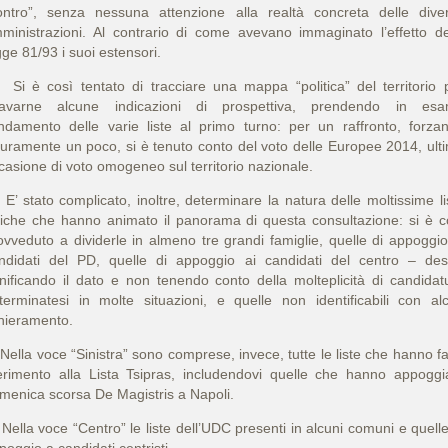
ontro”, senza nessuna attenzione alla realtà concreta delle dive
ministrazioni. Al contrario di come avevano immaginato l’effetto de
gge 81/93 i suoi estensori.
 è così tentato di tracciare una mappa “politica” del territorio 
cavarne alcune indicazioni di prospettiva, prendendo in es
andamento delle varie liste al primo turno: per un raffronto, forza
curamente un poco, si è tenuto conto del voto delle Europee 2014, ult
casione di voto omogeneo sul territorio nazionale.
 stato complicato, inoltre, determinare la natura delle moltissime li
viche che hanno animato il panorama di questa consultazione: si è c
ovveduto a dividerle in almeno tre grandi famiglie, quelle di appoggio
ndidati del PD, quelle di appoggio ai candidati del centro – des
unificando il dato e non tenendo conto della molteplicità di candidat
terminatesi in molte situazioni, e quelle non identificabili con al
hieramento.
lla voce “Sinistra” sono comprese, invece, tutte le liste che hanno fa
ferimento alla Lista Tsipras, includendovi quelle che hanno appoggi
menica scorsa De Magistris a Napoli.
lla voce “Centro” le liste dell’UDC presenti in alcuni comuni e quelle