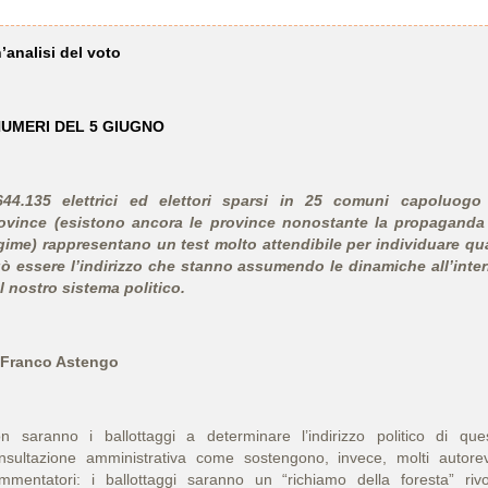
’analisi del voto
NUMERI DEL 5 GIUGNO
644.135 elettrici ed elettori sparsi in 25 comuni capoluogo
ovince (esistono ancora le province nonostante la propaganda
gime) rappresentano un test molto attendibile per individuare qu
ò essere l’indirizzo che stanno assumendo le dinamiche all’inte
l nostro sistema politico.
 Franco Astengo
n saranno i ballottaggi a determinare l’indirizzo politico di que
nsultazione amministrativa come sostengono, invece, molti autorev
mmentatori: i ballottaggi saranno un “richiamo della foresta” rivo