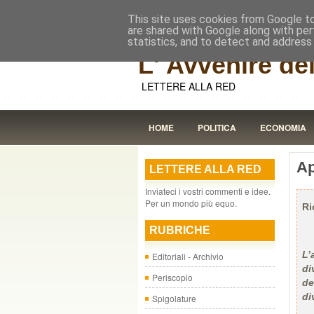
This site uses cookies from Google to 
are shared with Google along with per
statistics, and to detect and address
L' Avvenire dei
LETTERE ALLA RED
HOME
POLITICA
ECONOMIA
Ap
LETTERE ALLA RED
Inviateci i vostri commenti e idee.
Per un mondo più equo.
Ri
RUBRICHE
L’
Editoriali - Archivio
di
Periscopio
de
di
Spigolature