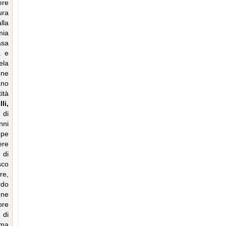
ere
ura
lla
mia
asa
a e
ela
one
ano
ità
li,
 di
nni
ppe
ere
 di
sco
re,
rdo
one
ore
 di
rma