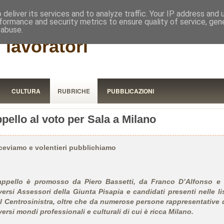
RISTORA
deliver its services and to analyze traffic. Your IP address and
formance and security metrics to ensure quality of service, ge
 abuse.
 lavoratori
CULTURA
RUBRICHE
PUBBLICAZIONI
pello al voto per Sala a Milano
ceviamo e volentieri pubblichiamo
appello è promosso da Piero Bassetti, da Franco D’Alfonso e
versi Assessori della Giunta Pisapia e candidati presenti nelle li
l Centrosinistra, oltre che da numerose persone rappresentative 
versi mondi professionali e culturali di cui è ricca Milano.