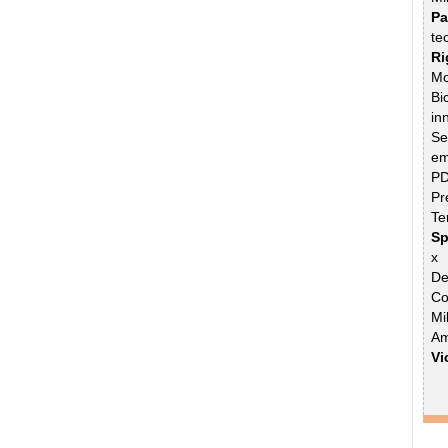
Pa
te
Ri
Mo
Bi
in
Se
em
PD
Pr
Te
Sp
x 
De
Co
Mi
Am
Vi