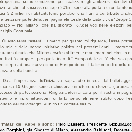
tropolitana come condizione per realizzare gli ambiziosi obiettivi c
azie anche al successo di Expo 2015, sono alla portata di un territorio
asi 3,2 milioni di abitanti.Temi, peraltro, che hanno contribuito anch
ratterizzare parte della campagna elettorale della Lista civica “Beppe S
ndaco – Noi Milano” che ha sfiorato l’8%dei voti nelle elezioni per
nsiglio Comunale.
esto tema resterà , almeno per quanto mi riguarda, l'asse porta
lla mia e della nostra iniziativa politica nei prossimi anni , interame
ntrata sul ruolo che Milano dovrà stabilmente mantenere nel circuito de
andi città europee , per quella idea di " Europa delle città" che sola po
re corpo ad una nuova idea di Europa dopo il fallimento di quella de
nanza e delle banche.
ta l’importanza dell’iniziativa, soprattutto in vista del ballottaggio
menica 19 Giugno, sono a chiedervi un ulteriore sforzo a garanzia 
ccesso di partecipazione. Ringraziandovi ancora per il vostro impegn
stegno e ripromettendomi di farlo personalmente subito dopo l’es
ttorioso del ballottaggio, Vi invio un cordiale saluto.
firmatari dell’Appello sono:
P
iero
Bassetti
, Presidente Globus&Loc
ero
Borghini
, già Sindaco di Milano, Alessandro
Balducci,
Docente 