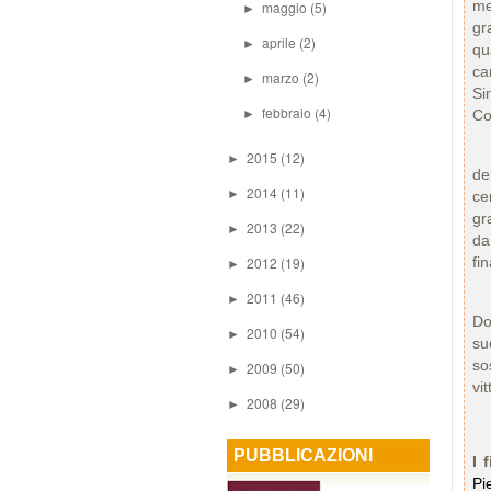
me
maggio
(5)
►
gr
aprile
(2)
►
qu
ca
marzo
(2)
►
Si
febbraio
(4)
►
Co
Qu
2015
(12)
►
de
2014
(11)
►
ce
gr
2013
(22)
►
da
2012
(19)
fi
►
2011
(46)
Da
►
Do
2010
(54)
►
su
so
2009
(50)
►
vi
2008
(29)
►
PUBBLICAZIONI
I 
Pi