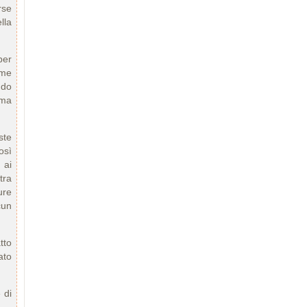
rse
lla
per
ame
ndo
ima
ste
osì
 ai
tra
ure
cun
tto
ato
 di