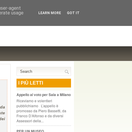
NTE COOPERATIVO, ZURIGO
 user-agent
nerate usage
LEARN MORE
GOT IT
I PIÙ LETTI
Appello al voto per Sala a Milano
Riceviamo e volentieri
pubblichiamo L’appello è
 da
promosso da Piero Bassetti, da
ste
Franco D’Alfonso e da diversi
dei
Assessori della...
PER UN MUSEO