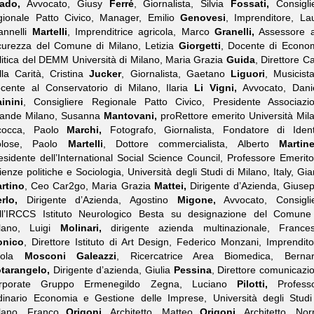
ado,
Avvocato, Giusy
Ferré
, Giornalista, Silvia
Fossati,
Consigli
gionale Patto Civico, Manager, Emilio
Genovesi
, Imprenditore, La
annelli
Martelli
, Imprenditrice agricola, Marco
Granelli,
Assessore a
curezza del Comune di Milano, Letizia
Giorgetti
, Docente di Econo
litica del DEMM Università di Milano, Maria Grazia
Guida
, Direttore C
lla Carità, Cristina
Jucker
, Giornalista, Gaetano
Liguori
, Musicist
cente al Conservatorio di Milano, Ilaria
Li Vigni,
Avvocato, Dani
inini
, Consigliere Regionale Patto Civico, Presidente Associazi
ande Milano, Susanna
Mantovani,
proRettore emerito Università Mil
cocca, Paolo
Marchi,
Fotografo, Giornalista, Fondatore di Ident
olose, Paolo
Martelli
, Dottore commercialista, Alberto
Martinel
esidente dell’International Social Science Council, Professore Emerito
ienze politiche e Sociologia, Università degli Studi di Milano, Italy, Gia
rtino
, Ceo Car2go, Maria Grazia
Mattei,
Dirigente d’Azienda, Giuse
rlo,
Dirigente d’Azienda, Agostino
Migone,
Avvocato, Consigli
ll’IRCCS Istituto Neurologico Besta su designazione del Comune
lano, Luigi
Molinari,
dirigente azienda multinazionale, France
onico
, Direttore Istituto di Art Design, Federico Monzani, Imprendito
aola
Mosconi Galeazzi
, Ricercatrice Area Biomedica, Berna
tarangelo,
Dirigente d’azienda, Giulia
Pessina
, Direttore comunicazi
rporate Gruppo Ermenegildo Zegna, Luciano
Pilotti,
Profess
dinario Economia e Gestione delle Imprese, Università degli Studi
lano, Franco
Origoni,
Architetto, Matteo
Origoni
, Architetto, No