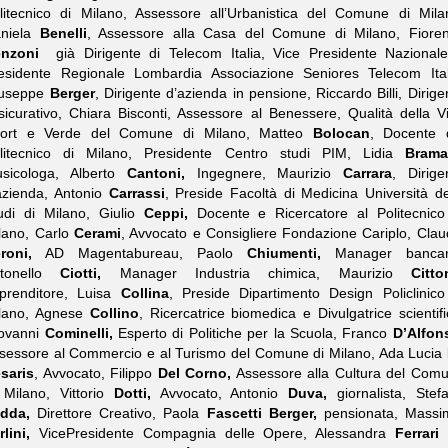
litecnico di Milano, Assessore all’Urbanistica del Comune di Mila
niela
Benelli
, Assessore alla Casa del Comune di Milano, Fiore
enzoni
già Dirigente di Telecom Italia, Vice Presidente Nazional
esidente Regionale Lombardia Associazione Seniores Telecom Ital
useppe
Berger
, Dirigente d’azienda in pensione, Riccardo Billi, Dirige
sicurativo, Chiara Bisconti, Assessore al Benessere, Qualità della Vi
ort e Verde del Comune di Milano, Matteo
Bolocan
, Docente 
litecnico di Milano, Presidente Centro studi PIM, Lidia
Brama
sicologa, Alberto
Cantoni,
Ingegnere, Maurizio
Carrara
, Dirige
azienda, Antonio
Carrassi
, Preside Facoltà di Medicina Università de
udi di Milano, Giulio
Ceppi,
Docente e Ricercatore al Politecnico
lano, Carlo
Cerami
, Avvocato e Consigliere Fondazione Cariplo, Clau
roni,
AD Magentabureau, Paolo
Chiumenti,
Manager bancari
ntonello
Ciotti,
Manager Industria chimica, Maurizio
Citto
prenditore, Luisa
Collina
, Preside Dipartimento Design Policlinico
lano, Agnese
Collino
, Ricercatrice biomedica e Divulgatrice scientifi
ovanni
Cominelli,
Esperto di Politiche per la Scuola, Franco
D’Alfon
sessore al Commercio e al Turismo del Comune di Milano, Ada Lucia
saris
, Avvocato, Filippo
Del Corno,
Assessore alla Cultura del Com
 Milano, Vittorio
Dotti,
Avvocato, Antonio
Duva,
giornalista, Stef
dda,
Direttore Creativo, Paola
Fascetti Berger,
pensionata, Massi
rlini,
VicePresidente Compagnia delle Opere, Alessandra
Ferrari