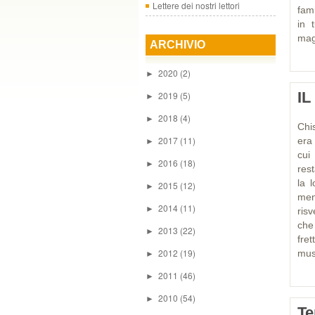
Lettere dei nostri lettori
fam
in 
mag
ARCHIVIO
2020
(2)
►
I
2019
(5)
►
2018
(4)
►
Chi
2017
(11)
era
►
cui
2016
(18)
►
res
la 
2015
(12)
►
men
2014
(11)
►
risv
che
2013
(22)
►
fre
2012
(19)
musu
►
2011
(46)
►
2010
(54)
►
Te