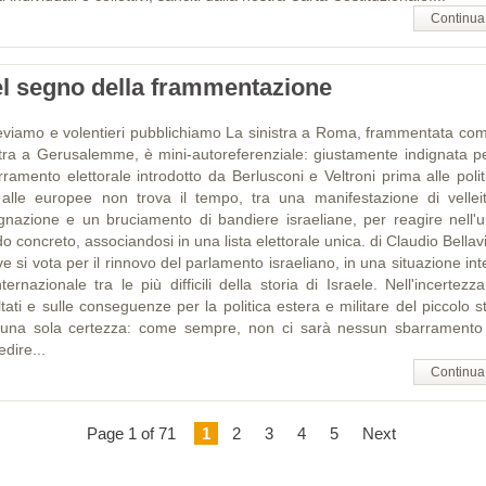
Continua
l segno della frammentazione
eviamo e volentieri pubblichiamo La sinistra a Roma, frammentata com
tra a Gerusalemme, è mini-autoreferenziale: giustamente indignata pe
rramento elettorale introdotto da Berlusconi e Veltroni prima alle polit
 alle europee non trova il tempo, tra una manifestazione di velleit
ignazione e un bruciamento di bandiere israeliane, per reagire nell'u
 concreto, associandosi in una lista elettorale unica. di Claudio Bellav
e si vota per il rinnovo del parlamento israeliano, in una situazione in
ternazionale tra le più difficili della storia di Israele. Nell'incertezz
ltati e sulle conseguenze per la politica estera e militare del piccolo s
 una sola certezza: come sempre, non ci sarà nessun sbarramento
dire...
Continua
Page 1 of 71
1
2
3
4
5
Next