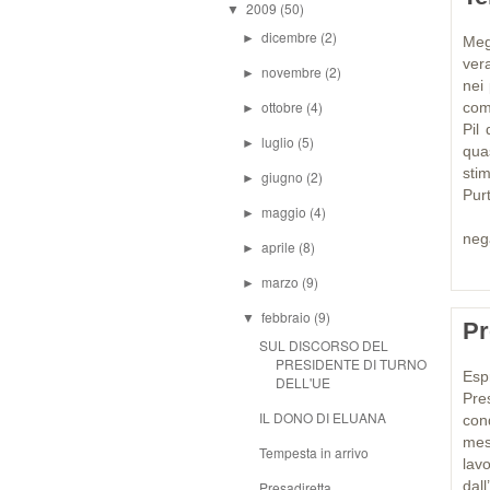
2009
(50)
▼
dicembre
(2)
►
Meg
ver
novembre
(2)
►
nei
ottobre
(4)
com
►
Pil 
luglio
(5)
►
qua
sti
giugno
(2)
►
Pur
maggio
(4)
►
A q
nega
aprile
(8)
►
marzo
(9)
►
febbraio
(9)
▼
Pr
SUL DISCORSO DEL
PRESIDENTE DI TURNO
Esp
DELL'UE
Pre
IL DONO DI ELUANA
con
mes
Tempesta in arrivo
lavo
dall
Presadiretta