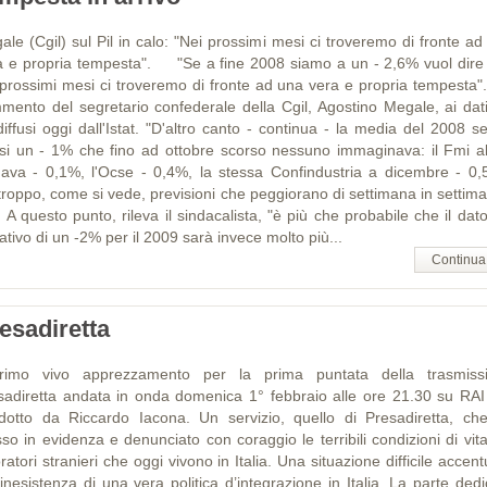
ale (Cgil) sul Pil in calo: "Nei prossimi mesi ci troveremo di fronte ad
a e propria tempesta". "Se a fine 2008 siamo a un - 2,6% vuol dire
 prossimi mesi ci troveremo di fronte ad una vera e propria tempesta". 
mento del segretario confederale della Cgil, Agostino Megale, ai dati
diffusi oggi dall'Istat. "D'altro canto - continua - la media del 2008 
si un - 1% che fino ad ottobre scorso nessuno immaginava: il Fmi al
mava - 0,1%, l'Ocse - 0,4%, la stessa Confindustria a dicembre - 0,
troppo, come si vede, previsioni che peggiorano di settimana in settima
uesto punto, rileva il sindacalista, "è più che probabile che il dato
tivo di un -2% per il 2009 sarà invece molto più...
Continua
esadiretta
rimo vivo apprezzamento per la prima puntata della trasmiss
sadiretta andata in onda domenica 1° febbraio alle ore 21.30 su RAI
dotto da Riccardo Iacona. Un servizio, quello di Presadiretta, ch
so in evidenza e denunciato con coraggio le terribili condizioni di vita
ratori stranieri che oggi vivono in Italia. Una situazione difficile accen
’inesistenza di una vera politica d’integrazione in Italia. La parte ded