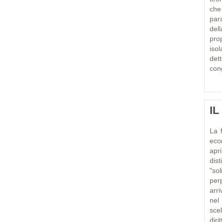
che
par
dell
pro
iso
det
cong
I
La 
econ
apr
dis
"sol
per
arr
nel 
scel
diri