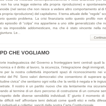
 non ha una legge esterna alla propria riproduzione) e spontaneam
anoide (nel senso che non riesce a vedere altro comportamento al di f
a propria riproduzione) del capitalismo. Il tema attuale delle “regole” s
prio questo problema. La crisi finanziaria sotto questo profilo non 
lato episodio di “colpa” ma appartiene a uno stile generalizzato che n
to sia impossibile addomesticare, ma che è stato vincente nella no
iuntura. Le...
Continua
L PD CHE VOGLIAMO
forte inadeguatezza del Governo a fronteggiare temi centrali quali la c
omica e il diritto al lavoro, la sicurezza, l’integrazione degli immigrati
ire per la nostra collettività importanti spazi di riconoscimento nei va
tintivi del Pd. Sono valori democratici che consentono di superare qu
itudine civica" che sentiamo ogni volta che la verità è negata e le ingius
petrate. Il nostro è un partito nuovo che sta lentamente ma sicuram
ivando al termine di un duro percorso di costruzione di un comune sent
rispetto delle diverse sensibilità individuali. E’ giunto il momento di
te difficili nell’ affrontare temi delicati come quelli etici e nella difes
tti individuali e collettivi, sanciti dalla nostra Carta Costituzionale....