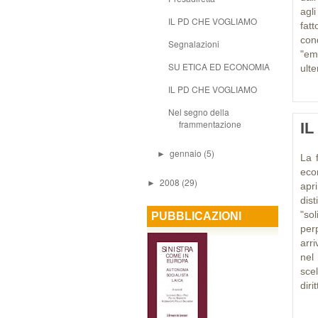
agl
IL PD CHE VOGLIAMO
fatt
con
Segnalazioni
"em
SU ETICA ED ECONOMIA
ulte
IL PD CHE VOGLIAMO
Nel segno della
frammentazione
I
gennaio
(5)
►
La 
econ
2008
(29)
►
apr
dis
"sol
PUBBLICAZIONI
per
arr
nel 
scel
dirit