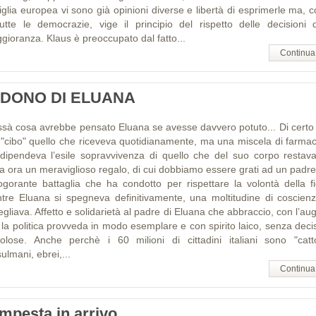
iglia europea vi sono già opinioni diverse e libertà di esprimerle ma, 
tutte le democrazie, vige il principio del rispetto delle decisioni d
gioranza. Klaus è preoccupato dal fatto...
Continua
L DONO DI ELUANA
ssà cosa avrebbe pensato Eluana se avesse davvero potuto... Di certo
 "cibo" quello che riceveva quotidianamente, ma una miscela di farmac
 dipendeva l’esile sopravvivenza di quello che del suo corpo restava
ta ora un meraviglioso regalo, di cui dobbiamo essere grati ad un padre
logorante battaglia che ha condotto per rispettare la volontà della fig
tre Eluana si spegneva definitivamente, una moltitudine di coscienz
egliava. Affetto e solidarietà al padre di Eluana che abbraccio, con l’au
 la politica provveda in modo esemplare e con spirito laico, senza decis
ttolose. Anche perchè i 60 milioni di cittadini italiani sono "cattol
lmani, ebrei,...
Continua
mpesta in arrivo