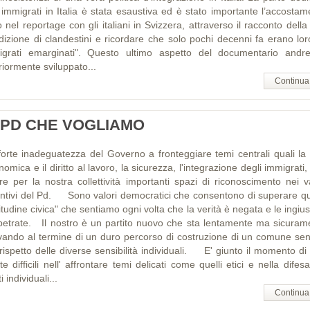
i immigrati in Italia è stata esaustiva ed è stato importante l’accostam
o nel reportage con gli italiani in Svizzera, attraverso il racconto della
dizione di clandestini e ricordare che solo pochi decenni fa erano loro
igrati emarginati". Questo ultimo aspetto del documentario andr
riormente sviluppato...
Continua
L PD CHE VOGLIAMO
forte inadeguatezza del Governo a fronteggiare temi centrali quali la c
omica e il diritto al lavoro, la sicurezza, l'integrazione degli immigrati
ire per la nostra collettività importanti spazi di riconoscimento nei va
tintivi del Pd. Sono valori democratici che consentono di superare qu
itudine civica" che sentiamo ogni volta che la verità è negata e le ingius
petrate. Il nostro è un partito nuovo che sta lentamente ma sicuram
ivando al termine di un duro percorso di costruzione di un comune sent
rispetto delle diverse sensibilità individuali. E' giunto il momento di
te difficili nell' affrontare temi delicati come quelli etici e nella difes
ti individuali...
Continua