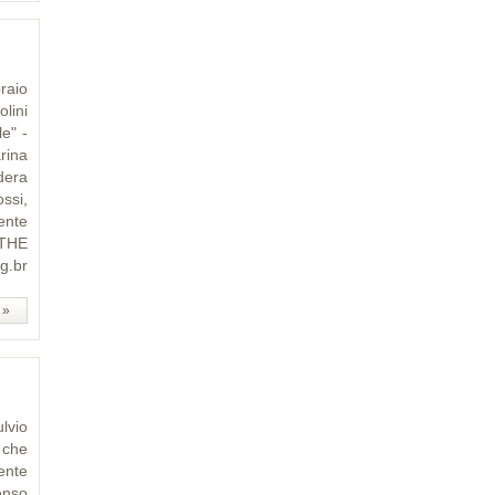
raio
lini
e" -
rina
odera
ssi,
ente
 THE
g.br
 »
ulvio
i che
ente
enso