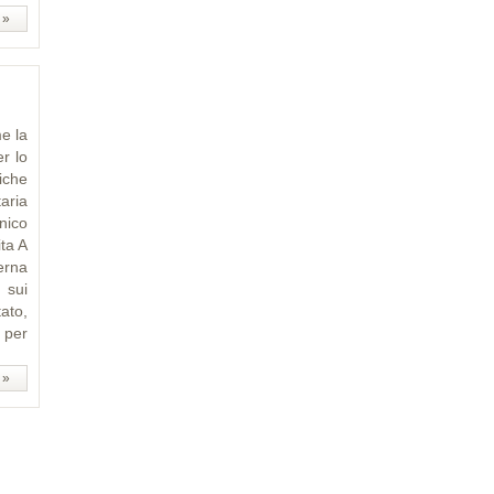
 »
e la
r lo
iche
aria
nico
ita A
terna
a sui
tato,
 per
 »