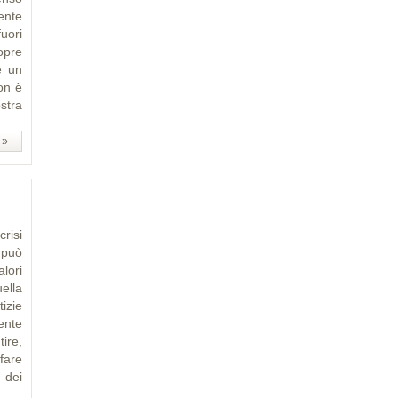
ente
uori
copre
è un
on è
stra
 »
risi
, può
lori
ella
tizie
ente
ire,
 fare
a dei