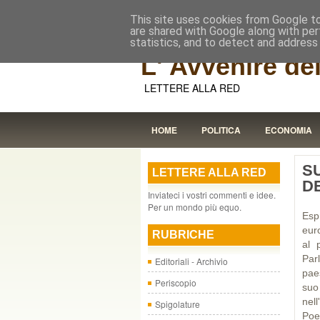
This site uses cookies from Google to 
are shared with Google along with per
statistics, and to detect and address
L' Avvenire dei
LETTERE ALLA RED
HOME
POLITICA
ECONOMIA
S
LETTERE ALLA RED
D
Inviateci i vostri commenti e idee.
Per un mondo più equo.
Esp
eur
RUBRICHE
al 
Par
Editoriali - Archivio
pae
Periscopio
suo
nell
Spigolature
Poe