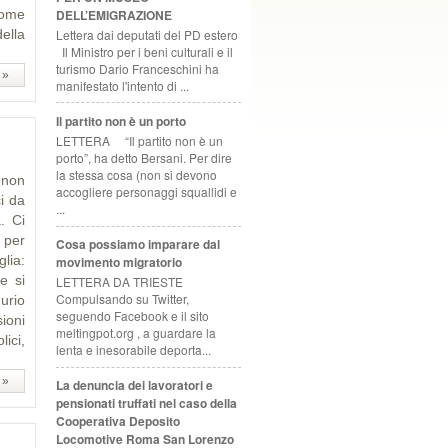
DELL’EMIGRAZIONE
come
Lettera dai deputati del PD estero
ella
Il Ministro per i beni culturali e il
turismo Dario Franceschini ha
 »
manifestato l'intento di ...
Il partito non è un porto
LETTERA “Il partito non è un
porto”, ha detto Bersani. Per dire
la stessa cosa (non si devono
 non
accogliere personaggi squallidi e
i da
...
. Ci
 per
Cosa possiamo imparare dal
lia:
movimento migratorio
e si
LETTERA DA TRIESTE
Compulsando su Twitter,
gurio
seguendo Facebook e il sito
ioni
meltingpot.org , a guardare la
ici,
lenta e inesorabile deporta...
 »
La denuncia dei lavoratori e
pensionati truffati nel caso della
Cooperativa Deposito
Locomotive Roma San Lorenzo