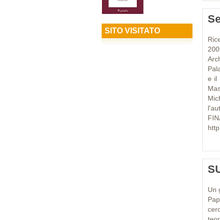
Se
SITO VISITATO
Ric
200
Arc
Pal
e il
Mas
Mic
l'a
FIN
http
S
Un g
Papi
cer
teo