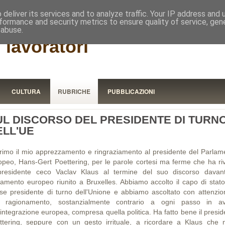
RISTORA
deliver its services and to analyze traffic. Your IP address and
formance and security metrics to ensure quality of service, ge
 abuse.
 lavoratori
CULTURA
RUBRICHE
PUBBLICAZIONI
UL DISCORSO DEL PRESIDENTE DI TURN
ELL'UE
rimo il mio apprezzamento e ringraziamento al presidente del Parlam
opeo, Hans-Gert Poettering, per le parole cortesi ma ferme che ha riv
presidente ceco Vaclav Klaus al termine del suo discorso davant
lamento europeo riunito a Bruxelles. Abbiamo accolto il capo di stato
se presidente di turno dell'Unione e abbiamo ascoltato con attenzion
 ragionamento, sostanzialmente contrario a ogni passo in av
'integrazione europea, compresa quella politica. Ha fatto bene il presi
ttering, seppure con un gesto irrituale, a ricordare a Klaus che n