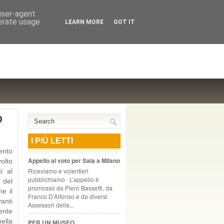
NTE COOPERATIVO, ZURIGO
 user-agent
nerate usage
LEARN MORE
GOT IT
O
I PIÙ LETTI
ento
Appello al voto per Sala a Milano
olto
Riceviamo e volentieri
i al
pubblichiamo L’appello è
 del
promosso da Piero Bassetti, da
e il
Franco D’Alfonso e da diversi
anti
Assessori della...
dente
ella
PER UN MUSEO