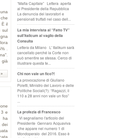
“Mafia Capitale” Lettera aperta
al Presidente della Repubblica
 una
La denuncia dei lavoratori e
 che
pensionati truffati nel caso dell...
È il
La mia intervista al “Fatto TV”
 sul
sull’Italicum al vaglio della
segna
Consulta
lora
Lettera da Milano L' Italikum sarà
5% .
cancellato perché la Corte non
na".
può smentire se stessa. Cerco di
 già
illustrare questa te...
Chi non vale un fico?!
 »
La provocazione di Giuliano
Poletti, Ministro del Lavoro e delle
Politiche Sociali(?): “Ragazzi, il
110 a 28 anni non vale un fico”
...
ione
La profezia di Francesco
 3 e
Vi segnaliamo l'articolo del
e ha
Presidente Gennaro Acquaviva
 dei
che appare nel numero 1 di
tuata
Mondoperaio del 2016. Esso è
icata