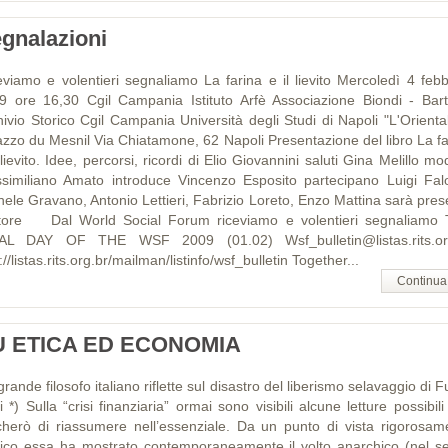
gnalazioni
eviamo e volentieri segnaliamo La farina e il lievito Mercoledì 4 febb
9 ore 16,30 Cgil Campania Istituto Arfè Associazione Biondi - Barto
hivio Storico Cgil Campania Università degli Studi di Napoli "L'Oriental
azzo du Mesnil Via Chiatamone, 62 Napoli Presentazione del libro La fa
 lievito. Idee, percorsi, ricordi di Elio Giovannini saluti Gina Melillo m
similiano Amato introduce Vincenzo Esposito partecipano Luigi Falo
hele Gravano, Antonio Lettieri, Fabrizio Loreto, Enzo Mattina sarà pres
utore Dal World Social Forum riceviamo e volentieri segnaliamo
AL DAY OF THE WSF 2009 (01.02) Wsf_bulletin@listas.rits.or
://listas.rits.org.br/mailman/listinfo/wsf_bulletin Together...
Continua
U ETICA ED ECONOMIA
rande filosofo italiano riflette sul disastro del liberismo selavaggio di F
 *) Sulla “crisi finanziaria” ormai sono visibili alcune letture possibil
cherò di riassumere nell’essenziale. Da un punto di vista rigorosam
rico essa ha mostrato contemporaneamente il volto anarchico (nel s