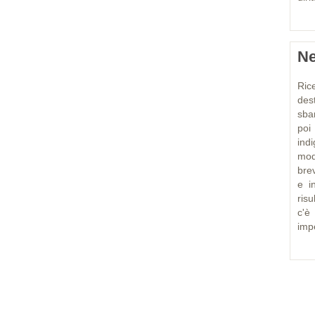
Ne
Ric
des
sba
poi
ind
modo
brev
e in
risu
c'è
impe