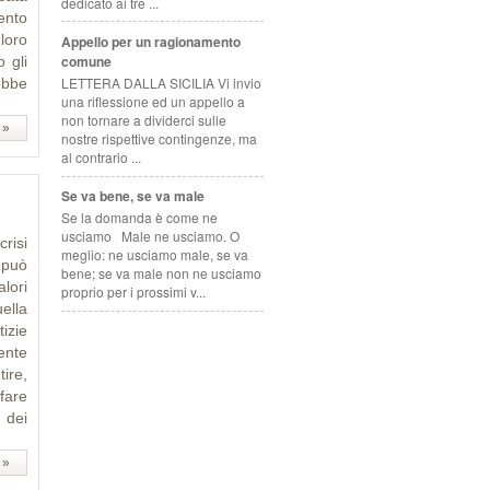
dedicato ai tre ...
ento
 loro
Appello per un ragionamento
comune
 gli
LETTERA DALLA SICILIA Vi invio
ebbe
una riflessione ed un appello a
non tornare a dividerci sulle
 »
nostre rispettive contingenze, ma
al contrario ...
Se va bene, se va male
Se la domanda è come ne
usciamo Male ne usciamo. O
risi
meglio: ne usciamo male, se va
, può
bene; se va male non ne usciamo
lori
proprio per i prossimi v...
ella
tizie
ente
ire,
 fare
a dei
 »