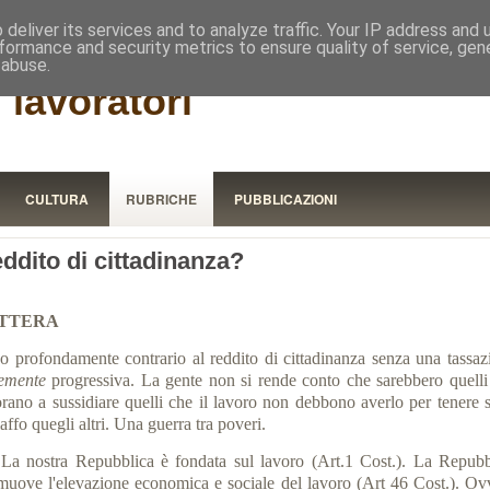
RISTORA
deliver its services and to analyze traffic. Your IP address and
formance and security metrics to ensure quality of service, ge
 abuse.
 lavoratori
CULTURA
RUBRICHE
PUBBLICAZIONI
ddito di cittadinanza?
TTERA
o profondamente contrario al reddito di cittadinanza senza una tassaz
temente
progressiva. La gente non si rende conto che sarebbero quelli
orano a sussidiare quelli che il lavoro non debbono averlo per tenere s
affo quegli altri. Una guerra tra poveri.
nostra Repubblica è fondata sul lavoro (Art.1 Cost.). La Repubb
muove l'elevazione economica e sociale del lavoro (Art 46 Cost.). Ov