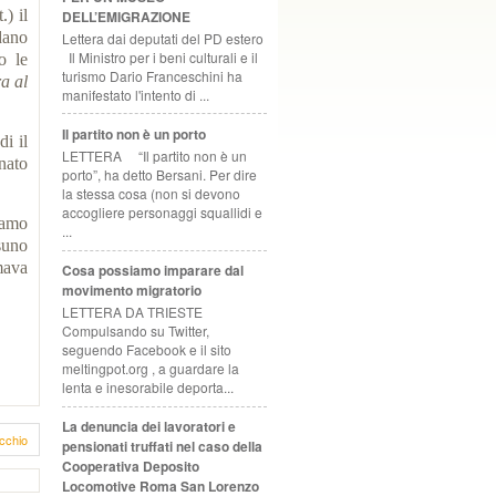
) il
DELL’EMIGRAZIONE
dano
Lettera dai deputati del PD estero
Il Ministro per i beni culturali e il
o le
turismo Dario Franceschini ha
a al
manifestato l'intento di ...
Il partito non è un porto
i il
LETTERA “Il partito non è un
nato
porto”, ha detto Bersani. Per dire
la stessa cosa (non si devono
accogliere personaggi squallidi e
iamo
...
suno
mava
Cosa possiamo imparare dal
movimento migratorio
LETTERA DA TRIESTE
Compulsando su Twitter,
seguendo Facebook e il sito
meltingpot.org , a guardare la
lenta e inesorabile deporta...
La denuncia dei lavoratori e
cchio
pensionati truffati nel caso della
Cooperativa Deposito
Locomotive Roma San Lorenzo