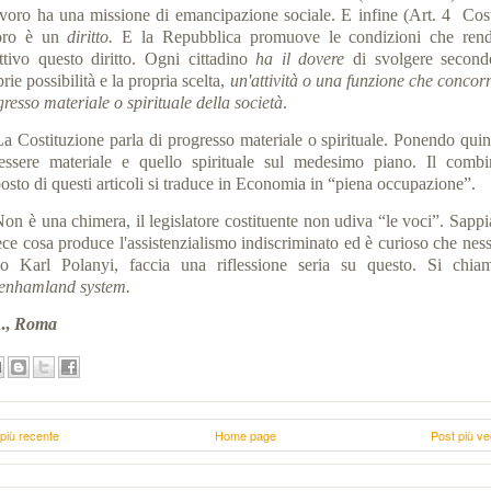
lavoro ha una missione di emancipazione sociale. E infine (Art. 4 Cost.
oro è un
diritto.
E la Repubblica promuove le condizioni che ren
ettivo questo diritto. Ogni cittadino
ha il dovere
di svolgere second
rie possibilità e la propria scelta,
un'attività o una funzione che concorr
resso materiale o spirituale della società
.
Costituzione parla di progresso materiale o spirituale. Ponendo quind
essere materiale e quello spirituale sul medesimo piano. Il combi
osto di questi articoli si traduce in Economia in “piena occupazione”.
 è una chimera, il legislatore costituente non udiva “le voci”. Sapp
ece cosa produce l'assistenzialismo indiscriminato ed è curioso che nes
vo Karl Polanyi, faccia una riflessione seria su questo. Si chia
enhamland system.
.,
Roma
più recente
Home page
Post più ve