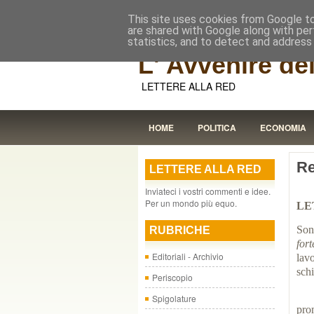
This site uses cookies from Google to 
are shared with Google along with per
statistics, and to detect and address
L' Avvenire dei
LETTERE ALLA RED
HOME
POLITICA
ECONOMIA
Re
LETTERE ALLA RED
Inviateci i vostri commenti e idee.
Per un mondo più equo.
LE
Son
RUBRICHE
for
Editoriali - Archivio
lav
schi
Periscopio
La 
Spigolature
pro