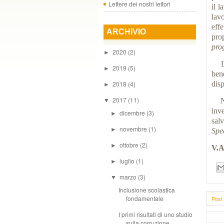
Lettere dei nostri lettori
il 
lav
eff
ARCHIVIO
prop
prog
2020
(2)
►
La 
2019
(5)
►
ben
2018
(4)
disp
►
2017
(11)
Non
▼
inv
dicembre
(3)
►
sal
novembre
(1)
►
Spe
ottobre
(2)
►
V.A
luglio
(1)
►
marzo
(3)
▼
Inclusione scolastica
fondamentale
Post 
I primi risultati di uno studio
sulla corruzione