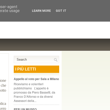
NTE COOPERATIVO, ZURIGO
 user-agent
nerate usage
LEARN MORE
GOT IT
I PIÙ LETTI
Appello al voto per Sala a Milano
ione
Riceviamo e volentieri
 che
pubblichiamo L’appello è
otto
promosso da Piero Bassetti, da
Franco D’Alfonso e da diversi
Assessori della...
lica
vero
PER UN MUSEO