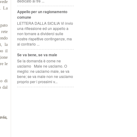
dedicato ai tre ...
 vede
a. La
Appello per un ragionamento
comune
LETTERA DALLA SICILIA Vi invio
upato
una riflessione ed un appello a
 rete
non tornare a dividerci sulle
fondo
nostre rispettive contingenze, ma
al contrario ...
t, la
po il
Se va bene, se va male
gione
Se la domanda è come ne
re le
usciamo Male ne usciamo. O
meglio: ne usciamo male, se va
bene; se va male non ne usciamo
uo di
proprio per i prossimi v...
o dal
avia,