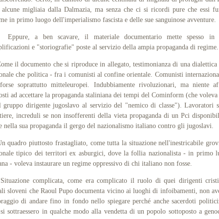
 alcune migliaia dalla Dalmazia, ma senza che ci si ricordi pure che essi f
ime in primo luogo dell'imperialismo fascista e delle sue sanguinose avventure.
ure, a ben scavare, il materiale documentario mette spesso in c
lificazioni e "storiografie" poste al servizio della ampia propaganda di regime.
 il documento che si riproduce in allegato, testimonianza di una dialettica 
onale che politica - fra i comunisti al confine orientale. Comunisti internazional
orse soprattutto mitteleuropei. Indubbiamente rivoluzionari, ma niente af
osti ad accettare la propaganda staliniana dei tempi del Cominform (che voleva
l gruppo dirigente jugoslavo al servizio del "nemico di classe"). Lavoratori 
tiere, increduli se non insofferenti della vieta propaganda di un Pci disponibi
e nella sua propaganda il gergo del nazionalismo italiano contro gli jugoslavi.
uadro piuttosto frastagliato, come tutta la situazione nell'inestricabile grov
onale tipico dei territori ex asburgici, dove la follia nazionalista - in primo 
iana - voleva instaurare un regime oppressivo di chi italiano non fosse.
azione complicata, come era complicato il ruolo di quei dirigenti crist
ali sloveni che Raoul Pupo documenta vicino ai luoghi di infoibamenti, non a
oraggio di andare fino in fondo nello spiegare perché anche sacerdoti politici
si sottraessero in qualche modo alla vendetta di un popolo sottoposto a geno