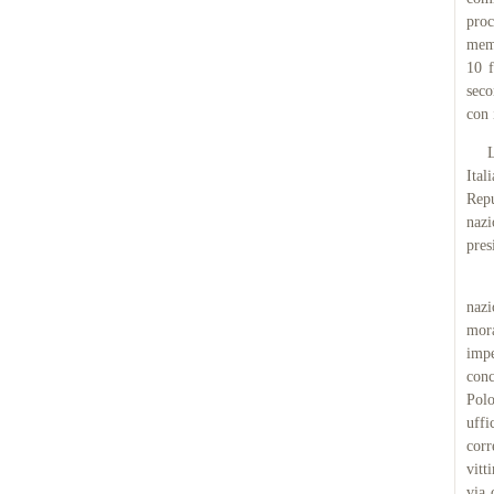
proc
memo
10 f
seco
con 
La D
Ital
Repu
nazi
pres
L'I
nazi
mora
impe
conc
Polo
uffi
corr
vitt
via 