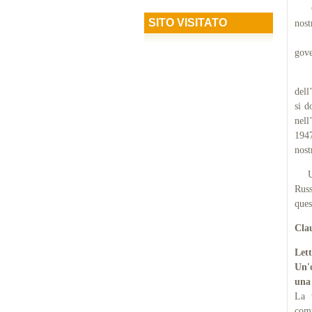
Gli 
SITO VISITATO
nost
Le 
gove
Ogg
dell
si d
nell
1947
nost
Un p
Russ
ques
Cla
Let
Un'
una 
La v
comm