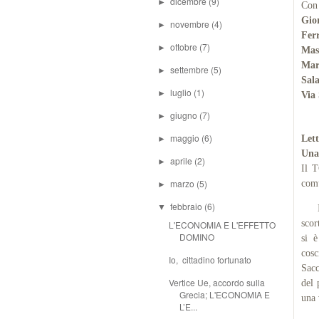
dicembre
(9)
►
Con 
Gio
novembre
(4)
►
Ferr
ottobre
(7)
►
Mas
Mar
settembre
(5)
►
Sal
luglio
(1)
►
Via
giugno
(7)
►
maggio
(6)
Let
►
Una
aprile
(2)
►
Il T
marzo
(5)
comu
►
febbraio
(6)
▼
Il 
scor
L'ECONOMIA E L'EFFETTO
DOMINO
si è
cosc
Io, cittadino fortunato
Sacc
Vertice Ue, accordo sulla
del 
Grecia; L'ECONOMIA E
una 
L’E...