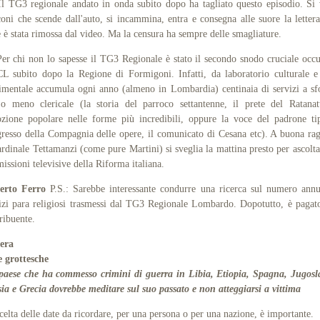
G3 regionale andato in onda subito dopo ha tagliato questo episodio. Si
oni che scende dall'auto, si incammina, entra e consegna alle suore la letter
 è stata rimossa dal video. Ma la censura ha sempre delle smagliature.
chi non lo sapesse il TG3 Regionale è stato il secondo snodo cruciale occ
L subito dopo la Regione di Formigoni. Infatti, da laboratorio culturale e
imentale accumula ogni anno (almeno in Lombardia) centinaia di servizi a s
o meno clericale (la storia del parroco settantenne, il prete del Ratanat
zione popolare nelle forme più incredibili, oppure la voce del padrone ti
resso della Compagnia delle opere, il comunicato di Cesana etc). A buona ra
ardinale Tettamanzi (come pure Martini) si sveglia la mattina presto per ascolta
missioni televisive della Riforma italiana.
erto Ferro
P.S.: Sarebbe interessante condurre una ricerca sul numero ann
izi para religiosi trasmessi dal TG3 Regionale Lombardo.
Dopotutto, è pagat
tribuente.
tera
e grottesche
aese che ha commesso crimini di guerra in Libia, Etiopia, Spagna, Jugosl
ia e Grecia dovrebbe meditare sul suo passato e non atteggiarsi a vittima
celta delle date da ricordare, per una persona o per una nazione, è importante.