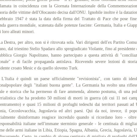
lamata in coincidenza con la Giornata Internazionale della Commemorazio
ria delle vittime dell'Olocausto decisa dall'ONU. Ignobile inoltre è la datazion
ebbraio 1947 è stata la data della firma del Trattato di Pace che pose fine
nda guerra mondiale, scatenata dalle potenze fasciste: Germania, Italia e Giap
i loro alleati minori.
estra, per altro, non si è ritrovata sola. Vari dirigenti dell'ex Partito Comu
iano, dal triestino Stelio Spadaro allo spregiudicato Violante, fino al presidente 
bblica Giorgio Napolitano, hanno partecipato a questa attività di "concilia
onale" e di facile propaganda antislava. Ricevendo severe lezioni di stori
idente croato Mesic e da quello sloveno Turk.
talia è quindi un paese ufficialmente "revisionista", con tanto di ideol
onalpopolare degli "italiani buona gente". La Germania ha svolto una rifles
le e storica che ha permesso di fare ammenda, almeno postuma, di una pol
rialistica che ha prodotto 50 milioni di morti in guerra (di cui 11 nei cam
entramento) e quasi 15 milioni di profughi tedeschi dai territori passati ad 
nia, Cecoslovacchia, Jugoslavia ed altri paesi. Qui da noi, invece, il pop
cialmente disinformato reagisce incredulo quando si ricordano loro - oltre
esponsabilità italiane nell'immane sterminio generale - le centinaia di miglia
ime delle armi italiane in Libia, Etiopia, Spagna, Albania, Grecia, Jugoslavia, U
discorrendo. Certo, in cambio di alcune centinaia di migliaia di profughi dall'I