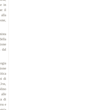
ne in
e: il
 alla
pone,
nista
della
zione
a dal
ogia
sione
itica
pi di
Urss,
olino
 alle
ia di
rss e
stria