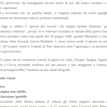
anniversari che festeggiamo dicono molto di noi, del nostro carattere e 
re esperienze.
ricorrenze che, da qualche tempo, ci vengono imposte dai nostri sganghe
rnanti ne dimostrano tutta la pochezza intellettuale.
i si celebra il "giorno del ricordo" che meglio sarebbe chiamare "gi
’amnesia collettiva", perché, se si volevano ricordare le vittime della guerra fasc
oveva prendere come data quella del 10 giugno 1940, quando Mussolini ci tra
’abisso della Seconda Guerra Mondiale. L’avere invece scelto il giorno in cui
, De Gasperi firmò il Trattato di Pace dimostra tutta l’ignoranza e la protervi
ro governicchio.
aese che ha commesso crimini di guerra in Libia, Etiopia, Spagna, Jugosl
ia e Grecia dovrebbe meditare sul suo passato e non atteggiarsi a vittim
to presupporrebbe l’esistenza di una classe dirigente.
udio Giusti
tera
origine non
nobile,
datazione ignobile
ocazione della Destra italiana di ridurre gli effetti negativi derivanti 
emorazione, pochi giorni prima - il 27 gennaio, della Giornata della Mem