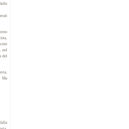
delle
rati
orno
ista,
scinò
, nel
a del
avia,
a. Ma
dalla
oria,