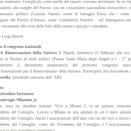
un ventennio. Complicata come quella del reparto osovano sterminato da un re
baldino alle malghe del Porzus: con un comandante nazionalista monarchico, 
missario politico (Gastone Valente, nome di battaglia Enea) che - come a
igiani del Partito d'Azione, come Guidalberto Pasolini - nel dopoguerra sa
o certamente alla testa delle lotte della sinistra operaia e contadina.
n Luigi Bettoli
o il congresso nazionale
il
Rinnovamento della Sinistra
A Napoli, domenica 21 febbraio alle ore
so la Società di studi politici (Piazza Santa Maria degli Angeli n.1 - 2° p
cuteremo il documento preparatorio del prossimo congresso nazio
’Associazione per il Rinnovamento della Sinistra.
Parteciperà alla discussione
orella
, presidente onorario dell’ ARS
ra
cittadino
fortunato
Ambrogio Milanino jr
ve, sono un cittadino italiano. Vivo a Milano 2, in un palazzo costruito
idente del Consiglio. Lavoro a Milano in una azienda di cui è mero azionis
idente del Consiglio. Anche l´assicurazione dell´auto con cui mi reco a lavoro 
idente del Consiglio, come del Presidente del Consiglio è l´assicurazion
isce la mia previdenza integrativa.