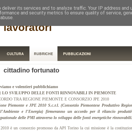
RISTORA
deliver its services and to analyze traffic. Your IP address and
formance and security metrics to ensure quality of service, ge
 abuse.
 lavoratori
CULTURA
RUBRICHE
PUBBLICAZIONI
, cittadino fortunato
eviamo e volentieri pubblichiamo
R LO SVILUPPO DELLE
FONTI RINNOVABILI
IN PIEMONTE
ORDO TRA REGIONE PIEMONTE E CONSORZIO JPE 2010
ione Piemonte e JPE 2010 S.c.r.l. (Consorzio Piemontese Produttivo Regio
 l’Ambiente e l’Energia) firmeranno un accordo per il rilancio produtti
pazionale delle PMI attraverso lo sviluppo delle fonti energetiche rinnovabili
2010 è un consorzio promosso da API Torino la cui missione è la costituzio