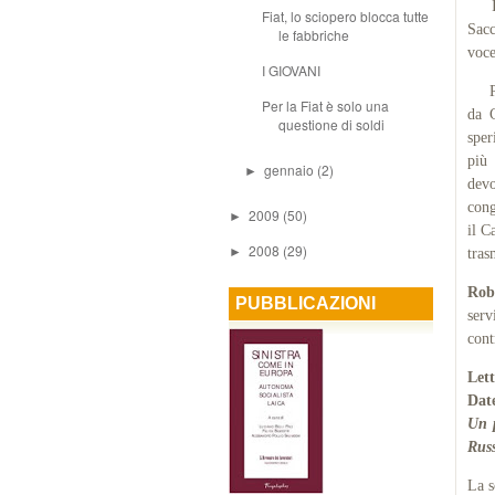
Il T
Fiat, lo sciopero blocca tutte
Sacc
le fabbriche
voce
I GIOVANI
Per 
Per la Fiat è solo una
da C
questione di soldi
sper
più 
gennaio
(2)
►
devo
cong
2009
(50)
►
il C
2008
(29)
►
tras
Rob
PUBBLICAZIONI
serv
con
Let
Dat
Un p
Russ
La s