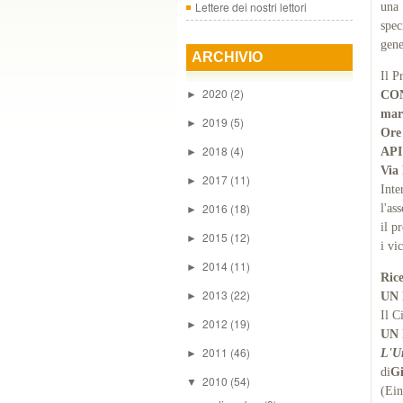
Lettere dei nostri lettori
una 
spec
gene
ARCHIVIO
Il P
2020
(2)
►
CO
mar
2019
(5)
►
Ore
2018
(4)
API
►
Via 
2017
(11)
►
Inte
2016
(18)
l'as
►
il p
2015
(12)
►
i vi
2014
(11)
►
Ric
2013
(22)
►
UN
Il C
2012
(19)
►
UN
2011
(46)
L'Un
►
di
Gi
2010
(54)
▼
(Ein