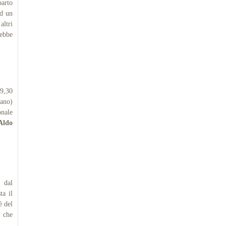
parto
ed un
ltri
rebbe
 9,30
iano)
nale
Aldo
 dal
ta il
è del
e che