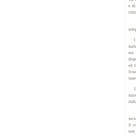
e di
vitt
Epp
semp
Come
nazi
ma f
disp
ed i
fron
usar
Un q
nazi
ital
Situ
soci
il c
non 