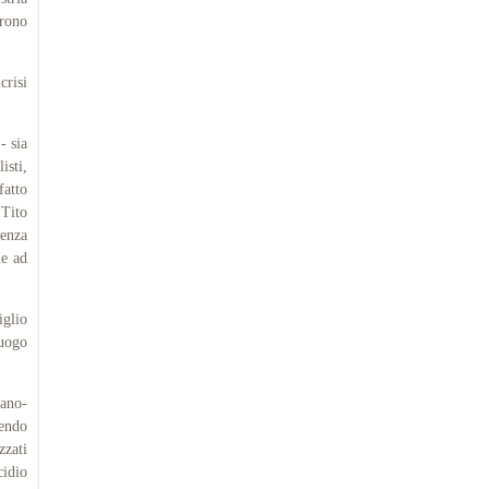
urono
risi
- sia
isti,
fatto
 Tito
senza
le ad
iglio
luogo
iano-
vendo
zzati
cidio