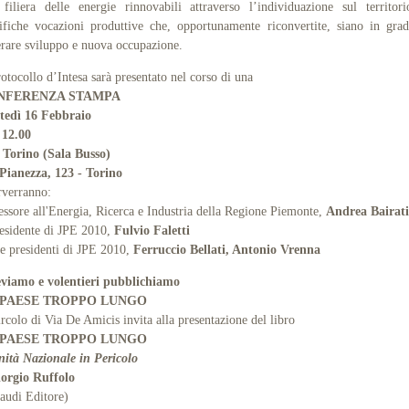
filiera delle energie rinnovabili attraverso l’individuazione sul territor
ifiche vocazioni produttive che, opportunamente riconvertite, siano in gra
rare sviluppo e nuova occupazione.
rotocollo d’Intesa sarà presentato nel corso di una
NFERENZA STAMPA
tedì 16 Febbraio
 12.00
 Torino (Sala Busso)
Pianezza, 123 - Torino
rverranno:
sessore all'Energia, Ricerca e Industria della Regione Piemonte,
Andrea Bairati
residente di JPE 2010,
Fulvio Faletti
ce presidenti di JPE 2010,
Ferruccio Bellati, Antonio Vrenna
eviamo e volentieri pubblichiamo
 PAESE TROPPO LUNGO
ircolo di Via De Amicis invita alla presentazione del libro
 PAESE TROPPO LUNGO
ità Nazionale in Pericolo
orgio Ruffolo
audi Editore)