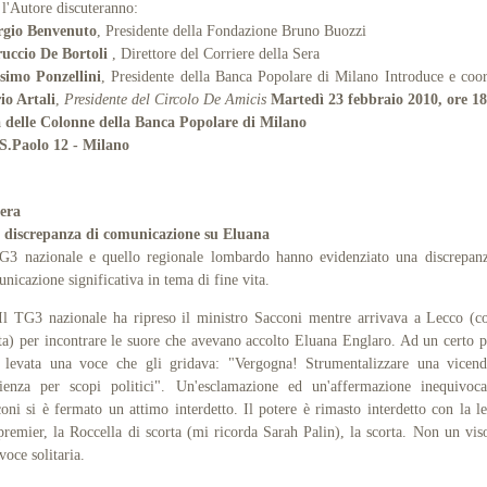
l'Autore discuteranno:
rgio Benvenuto
, Presidente della Fondazione Bruno Buozzi
uccio De Bortoli
, Direttore del Corriere della Sera
simo Ponzellini
, Presidente della Banca Popolare di Milano Introduce e coo
io Artali
,
Presidente del Circolo De Amicis
Martedì 23 febbraio 2010, ore 18
a delle Colonne della Banca Popolare di Milano
 S.Paolo 12 - Milano
tera
 discrepanza
di comunicazione
su Eluana
G3 nazionale e quello regionale lombardo hanno evidenziato una discrepan
nicazione significativa in tema di fine vita.
TG3 nazionale ha ripreso il ministro Sacconi mentre arrivava a Lecco (co
ta) per incontrare le suore che avevano accolto Eluana Englaro. Ad un certo 
 levata una voce che gli gridava: "Vergogna! Strumentalizzare una vicen
ienza per scopi politici". Un'esclamazione ed un'affermazione inequivoca
oni si è fermato un attimo interdetto. Il potere è rimasto interdetto con la le
premier, la Roccella di scorta (mi ricorda Sarah Palin), la scorta. Non un vi
voce solitaria.