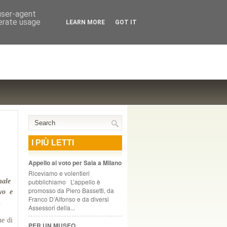
NTE COOPERATIVO, ZURIGO
 user-agent
nerate usage
LEARN MORE
GOT IT
I PIÙ LETTI
Appello al voto per Sala a Milano
Riceviamo e volentieri
pubblichiamo L’appello è
nale
promosso da Piero Bassetti, da
vo e
Franco D’Alfonso e da diversi
.
Assessori della...
ne di
PER UN MUSEO