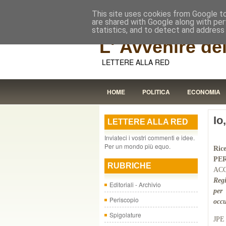
This site uses cookies from Google to 
are shared with Google along with per
statistics, and to detect and address
L' Avvenire dei
LETTERE ALLA RED
HOME
POLITICA
ECONOMIA
Io
LETTERE ALLA RED
Inviateci i vostri commenti e idee.
Per un mondo più equo.
Ric
PE
RUBRICHE
ACC
Reg
Editoriali - Archivio
per
Periscopio
occu
Spigolature
JPE 