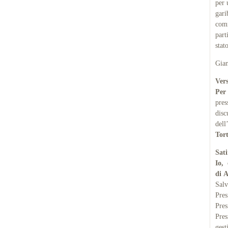
per 
gari
com
part
stat
Gia
Vers
Per 
pres
dis
dell
Tort
Sati
Io,
di 
Sal
Pres
Pres
Pres
gest