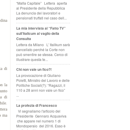
“Mafia Capitale” Lettera aperta
al Presidente della Repubblica
La denuncia dei lavoratori e
pensionati truffati nel caso dell...
rdina
La mia intervista al “Fatto TV”
sull’Italicum al vaglio della
Consulta
Lettera da Milano L' Italikum sarà
cancellato perché la Corte non
può smentire se stessa. Cerco di
illustrare questa te...
za di
Chi non vale un fico?!
La provocazione di Giuliano
Poletti, Ministro del Lavoro e delle
Politiche Sociali(?): “Ragazzi, il
n la
110 a 28 anni non vale un fico”
punto
...
da di
bile.
La profezia di Francesco
ttera
Vi segnaliamo l'articolo del
so ma
Presidente Gennaro Acquaviva
che appare nel numero 1 di
Mondoperaio del 2016. Esso è