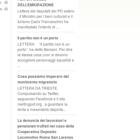
io di
DELL’EMIGRAZIONE
do di
Lettera dai deputati del PD estero
Il Ministro per i beni culturali e il
turismo Dario Franceschini ha
manifestato l'intento di ...
Il partito non è un porto
LETTERA “Il partito non è un
porto”, ha detto Bersani. Per dire
la stessa cosa (non si devono
accogliere personaggi squallidi e
...
Cosa possiamo imparare dal
movimento migratorio
LETTERA DA TRIESTE
Compulsando su Twitter,
seguendo Facebook e il sito
meltingpot.org , a guardare la
lenta e inesorabile deporta...
La denuncia dei lavoratori e
pensionati truffati nel caso della
Cooperativa Deposito
Locomotive Roma San Lorenzo