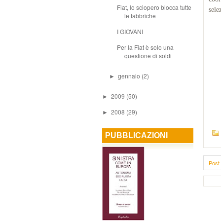
Fiat, lo sciopero blocca tutte
sele
le fabbriche
I GIOVANI
Per la Fiat è solo una
questione di soldi
gennaio
(2)
►
2009
(50)
►
2008
(29)
►
PUBBLICAZIONI
Post 