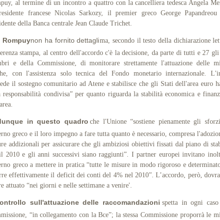
uy, al termine di un incontro a quattro con la cancelliera tedesca Angela Me
presidente francese Nicolas Sarkozy, il premier greco George Papandreou 
idente della Banca centrale Jean Claude Trichet.
n Rompuy
non ha fornito dettagli
ma, secondo il testo della dichiarazione let
erenza stampa, al centro dell'accordo c'è la decisione, da parte di tutti e 27 gli 
ri e della Commissione, di monitorare strettamente l'attuazione delle m
he, con l'assistenza solo tecnica del Fondo monetario internazionale. L'i
ede il sostegno comunitario ad Atene e stabilisce che gli Stati dell'area euro 
 responsabilità condivisa” per quanto riguarda la stabilità economica e finanz
'area.
dunque in questo quadro
che l'Unione “sostiene pienamente gli sforz
rno greco e il loro impegno a fare tutta quanto è necessario, compresa l'adozio
re addizionali per assicurare che gli ambiziosi obiettivi fissati dal piano di stab
il 2010 e gli anni successivi siano raggiunti”. I partner europei invitano inolt
rno greco a mettere in pratica “tutte le misure in modo rigoroso e determinat
rre effettivamente il deficit dei conti del 4% nel 2010”. L’accordo, però, dovra
re attuato “nei giorni e nelle settimane a venire'.
controllo sull'attuazione delle raccomandazioni
spetta in ogni caso
issione, “in collegamento con la Bce”; la stessa Commissione proporrà le m