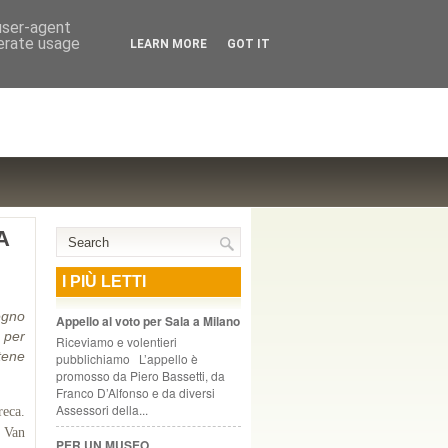
NTE COOPERATIVO, ZURIGO
 user-agent
nerate usage
LEARN MORE
GOT IT
A
I PIÙ LETTI
egno
Appello al voto per Sala a Milano
 per
Riceviamo e volentieri
tene
pubblichiamo L’appello è
promosso da Piero Bassetti, da
Franco D’Alfonso e da diversi
Assessori della...
reca.
 Van
PER UN MUSEO