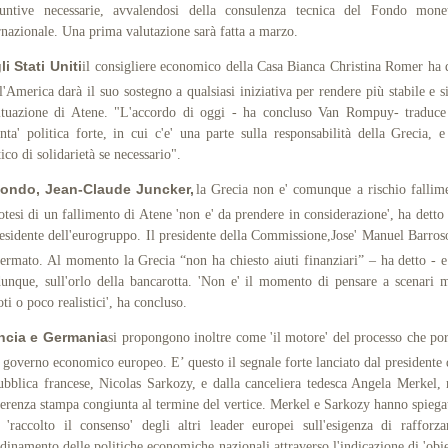
iuntive necessarie, avvalendosi della consulenza tecnica del Fondo monet
rnazionale. Una prima valutazione sarà fatta a marzo.
li Stati Uniti
il consigliere economico della Casa Bianca Christina Romer ha 
l'America darà il suo sostegno a qualsiasi iniziativa per rendere più stabile e s
ituazione di Atene. "L'accordo di oggi - ha concluso Van Rompuy- traduc
nta' politica forte, in cui c'e' una parte sulla responsabilità della Grecia, 
tico di solidarietà se necessario".
ondo, Jean-Claude Juncker,
la Grecia non e' comunque a rischio fallim
otesi di un fallimento di Atene 'non e' da prendere in considerazione', ha detto
residente dell'eurogruppo. Il presidente della Commissione,
Jose' Manuel Barros
ermato. Al momento la Grecia “non ha chiesto aiuti finanziari” – ha detto - 
dunque, sull'orlo della bancarotta. 'Non e' il momento di pensare a scenari 
ti o poco realistici', ha concluso.
ncia e Germania
si propongono inoltre come 'il motore' del processo che por
 governo economico europeo. E’ questo il segnale forte lanciato dal presidente 
bblica francese, Nicolas Sarkozy, e dalla canceliera tedesca Angela Merkel, 
erenza stampa congiunta al termine del vertice. Merkel e Sarkozy hanno spiega
 'raccolto il consenso' degli altri leader europei sull'esigenza di rafforza
dinamento delle politiche economiche nazionali attraverso l'indicazione di 'obie