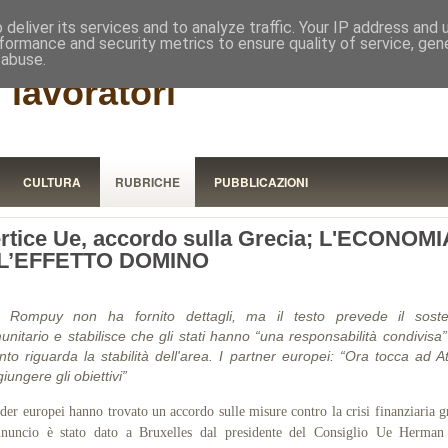
RISTORA
deliver its services and to analyze traffic. Your IP address and
formance and security metrics to ensure quality of service, ge
 abuse.
 lavoratori
CULTURA
RUBRICHE
PUBBLICAZIONI
rtice Ue, accordo sulla Grecia; L'ECONOMI
 L’EFFETTO DOMINO
 Rompuy non ha fornito dettagli, ma il testo prevede il sost
unitario e stabilisce che gli stati hanno “una responsabilità condivisa”
nto riguarda la stabilità dell'area. I partner europei: “Ora tocca ad A
iungere gli obiettivi”
ader europei hanno trovato un accordo sulle misure contro la crisi finanziaria g
nnuncio è stato dato a Bruxelles dal presidente del Consiglio Ue Herman