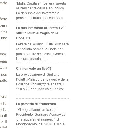
“Mafia Capitale” Lettera aperta
ario
al Presidente della Repubblica
La denuncia dei lavoratori e
pensionati truffati nel caso dell...
detto
icura
La mia intervista al “Fatto TV”
e una
sull’Italicum al vaglio della
Consulta
e uno
Lettera da Milano L' Italikum sarà
cancellato perché la Corte non
può smentire se stessa. Cerco di
ento.
illustrare questa te...
 oggi
o
, ha
Chi non vale un fico?!
La provocazione di Giuliano
e non
Poletti, Ministro del Lavoro e delle
molto
Politiche Sociali(?): “Ragazzi, il
110 a 28 anni non vale un fico”
...
tera'
La profezia di Francesco
della
Vi segnaliamo l'articolo del
nella
Presidente Gennaro Acquaviva
to di
che appare nel numero 1 di
re il
Mondoperaio del 2016. Esso è
ttivi