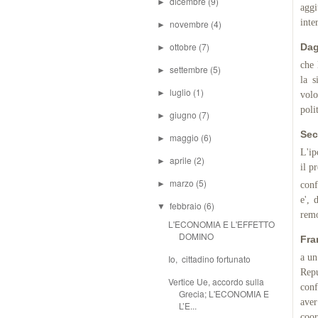
dicembre
(9)
►
agg
inte
novembre
(4)
►
ottobre
(7)
Dag
►
che 
settembre
(5)
►
la s
luglio
(1)
►
volo
poli
giugno
(7)
►
Sec
maggio
(6)
►
L'ip
aprile
(2)
►
il p
marzo
(5)
►
conf
e', 
febbraio
(6)
▼
remo
L'ECONOMIA E L'EFFETTO
DOMINO
Fra
a un
Io, cittadino fortunato
Repu
Vertice Ue, accordo sulla
conf
Grecia; L'ECONOMIA E
aver
L’E...
coor