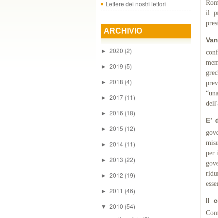
Romp
Lettere dei nostri lettori
il 
pres
ARCHIVIO
Va
2020
(2)
►
conf
memb
2019
(5)
►
grec
2018
(4)
►
prev
“una
2017
(11)
►
dell
2016
(18)
►
E’ 
2015
(12)
►
gove
misu
2014
(11)
►
per 
2013
(22)
►
gove
ridu
2012
(19)
►
esse
2011
(46)
►
Il 
2010
(54)
▼
Comm