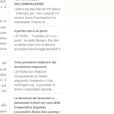
rkel,
DELL’EMIGRAZIONE
e il
Lettera dai deputati del PD estero
Il Ministro per i beni culturali e il
turismo Dario Franceschini ha
ta in
manifestato l'intento di ...
stati
Il partito non è un porto
isure
LETTERA “Il partito non è un
ntesa
porto”, ha detto Bersani. Per dire
hanno
la stessa cosa (non si devono
accogliere personaggi squallidi e
iaria
...
Cosa possiamo imparare dal
i del
movimento migratorio
ne di
LETTERA DA TRIESTE
ilità
Compulsando su Twitter,
re il
seguendo Facebook e il sito
meltingpot.org , a guardare la
o per
lenta e inesorabile deporta...
' ora
La denuncia dei lavoratori e
pensionati truffati nel caso della
 alla
Cooperativa Deposito
isure
Locomotive Roma San Lorenzo