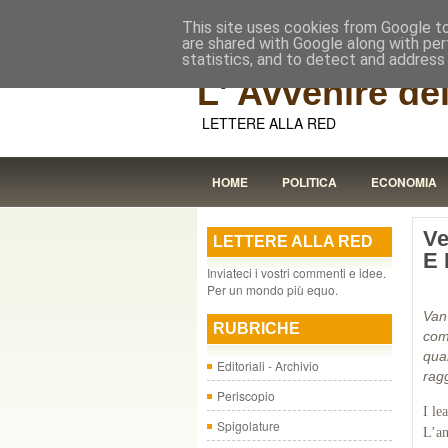
This site uses cookies from Google to 
are shared with Google along with per
statistics, and to detect and address
L' Avvenire dei
LETTERE ALLA RED
HOME
POLITICA
ECONOMIA
Ve
LETTERE ALLA RED
E
Inviateci i vostri commenti e idee.
Per un mondo più equo.
Van
RUBRICHE
com
qua
Editoriali - Archivio
ragg
Periscopio
I le
Spigolature
L’a