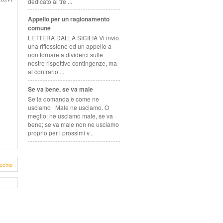
dedicato ai tre ...
Appello per un ragionamento
comune
LETTERA DALLA SICILIA Vi invio
una riflessione ed un appello a
non tornare a dividerci sulle
nostre rispettive contingenze, ma
al contrario ...
Se va bene, se va male
Se la domanda è come ne
usciamo Male ne usciamo. O
meglio: ne usciamo male, se va
bene; se va male non ne usciamo
proprio per i prossimi v...
cchio