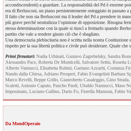
accondiscendenti) a guardare. La responsabilità del Pd è enorme poi
era di Berlusconi, un piano persistentemente osteggiato in passato a p
Il fatto che non sia Berlusconi ma il leader del Pd a prendere in mano
più grave perché neutralizza l’opinione di opposizione. Bisogna ferm
stessa determinazione con la quale si riuscì a fermarlo quando Berlu
partito che vale a rendere giusto ciò che è sbagliato.
Una democrazia plebiscitaria non è scritta nella nostra Costituzione
rispetto per la sua libertà politica e civile può desiderare. Quale che 
Primi firmatari:
Nadia Urbinati, Gustavo Zagrebelsky, Sandra Bonsa
Alessandro Pace, Roberta De Monticelli, Salvatore Settis, Rosetta
Alberto Vannucci, Elisabetta Rubini, Gaetano Azzariti, Costanza Fir
Nando dalla Chiesa, Adriano Prosperi, Fabio Evangelisti Barbara Sp
Marco Revelli, Beppe Grillo, Gianroberto Casaleggio, Gino Strada, 
Scaletti, Antonio Caputo, Pancho Pardi, Ubaldo Nannucci, Maso No
Imposimato, Luciano Gallino, Dario Fo, Fiorella Mannoia, Fabio Va
Da MondOperaio