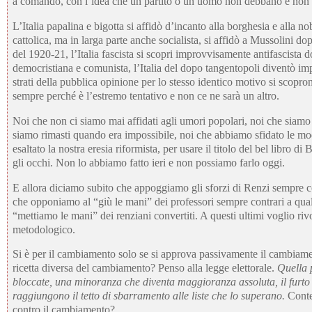
a comando, con l’idea che un partito o un uomo non debbano e non po
L’Italia papalina e bigotta si affidò d’incanto alla borghesia e alla nobil
cattolica, ma in larga parte anche socialista, si affidò a Mussolini do
del 1920-21, l’Italia fascista si scopri improvvisamente antifascista 
democristiana e comunista, l’Italia del dopo tangentopoli diventò i
strati della pubblica opinione per lo stesso identico motivo si scopr
sempre perché è l’estremo tentativo e non ce ne sarà un altro.
Noi che non ci siamo mai affidati agli umori popolari, noi che siamo d
siamo rimasti quando era impossibile, noi che abbiamo sfidato le mo
esaltato la nostra eresia riformista, per usare il titolo del bel libro 
gli occhi. Non lo abbiamo fatto ieri e non possiamo farlo oggi.
E allora diciamo subito che appoggiamo gli sforzi di Renzi sempre con 
che opponiamo al “giù le mani” dei professori sempre contrari a qual
“mettiamo le mani” dei renziani convertiti. A questi ultimi voglio ri
metodologico.
Si è per il cambiamento solo se si approva passivamente il cambiam
ricetta diversa del cambiamento? Penso alla legge elettorale.
Quella 
bloccate, una minoranza che diventa maggioranza assoluta, il furto 
raggiungono il tetto di sbarramento alle liste che lo superano.
Contes
contro il cambiamento?