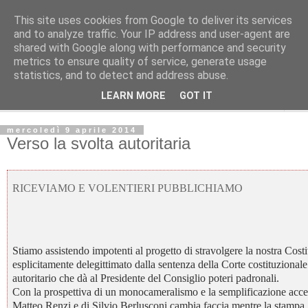
This site uses cookies from Google to deliver its services
L' Avvenire dei lavoratori
and to analyze traffic. Your IP address and user-agent are
shared with Google along with performance and security
metrics to ensure quality of service, generate usage
LETTERE ALLA RED
statistics, and to detect and address abuse.
LEARN MORE
GOT IT
▼
mercoledì 9 aprile 2014
Verso la svolta autoritaria
RICEVIAMO E VOLENTIERI PUBBLICHIAMO
Stiamo assistendo impotenti al progetto di stravolgere la nostra Cost
esplicitamente delegittimato dalla sentenza della Corte costituzional
autoritario che dà al Presidente del Consiglio poteri padronali.
Con la prospettiva di un monocameralismo e la semplificazione accentr
Matteo Renzi e di Silvio Berlusconi cambia faccia mentre la stampa, i p