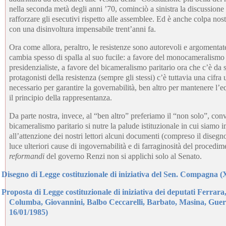
nella seconda metà degli anni ’70, cominciò a sinistra la discussione s
rafforzare gli esecutivi rispetto alle assemblee. Ed è anche colpa nost
con una disinvoltura impensabile trent’anni fa.
Ora come allora, peraltro, le resistenze sono autorevoli e argomentat
cambia spesso di spalla al suo fucile: a favore del monocameralism
presidenzialiste, a favore del bicameralismo paritario ora che c’è da 
protagonisti della resistenza (sempre gli stessi) c’è tuttavia una cifra 
necessario per garantire la governabilità, ben altro per mantenere l’eq
il principio della rappresentanza.
Da parte nostra, invece, al “ben altro” preferiamo il “non solo”, co
bicameralismo paritario si nutre la palude istituzionale in cui siamo 
all’attenzione dei nostri lettori alcuni documenti (compreso il dise
luce ulteriori cause di ingovernabilità e di farraginosità del procedi
reformandi
del governo Renzi non si applichi solo al Senato.
Disegno di Legge costituzionale di iniziativa del Sen. Compagna (
Proposta di Legge costituzionale di iniziativa dei deputati Ferrar
Columba, Giovannini, Balbo Ceccarelli, Barbato, Masina, Guer
16/01/1985)